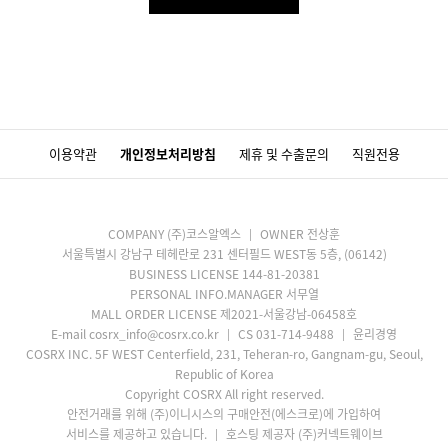
이용약관
개인정보처리방침
제휴 및 수출문의
직원전용
COMPANY (주)코스알엑스
OWNER 전상훈
서울특별시 강남구 테헤란로 231 센터필드 WEST동 5층, (06142)
BUSINESS LICENSE 144-81-20381
PERSONAL INFO.MANAGER 서무열
MALL ORDER LICENSE 제2021-서울강남-06458호
E-mail cosrx_info@cosrx.co.kr
CS 031-714-9488
윤리경영
COSRX INC. 5F WEST Centerfield, 231, Teheran-ro, Gangnam-gu, Seoul,
Republic of Korea
Copyright COSRX All right reserved.
안전거래를 위해 (주)이니시스의 구매안전(에스크로)에 가입하여
서비스를 제공하고 있습니다.
호스팅 제공자 (주)커넥트웨이브