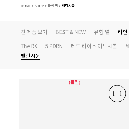
HOME
>
SHOP
>
라인 별
>
밸런시움
전 제품 보기
BEST & NEW
유형 별
라인
The RX
5 PDRN
레드 라이스 이노시톨
밸런시움
(품절)