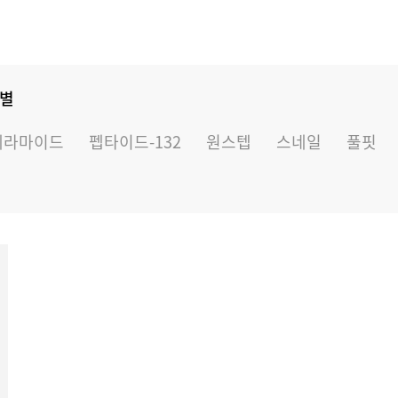
 별
세라마이드
펩타이드-132
원스텝
스네일
풀핏