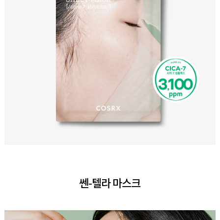
쎈-텔라 마스크