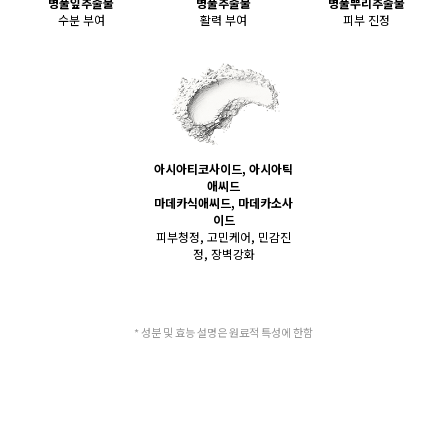
병풀잎추출물
병풀추출물
병풀뿌리추출물
수분 부여
활력 부여
피부 진정
아시아티코사이드, 아시아틱
애씨드
마데카식애씨드, 마데카소사
이드
피부청정, 고민케어, 민감진
정, 장벽강화
* 성분 및 효능 설명은 원료적 특성에 한함