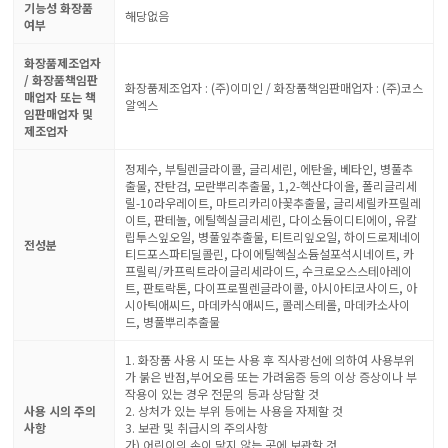
기능성 화장품
해당없음
여부
화장품제조업자
/ 화장품책임판
화장품제조업자 : (주)이미인 / 화장품책임판매업자 : (주)코스
매업자 또는 책
알엑스
임판매업자 및
제조업자
정제수, 부틸렌글라이콜, 글리세린, 에탄올, 베타인, 병풀추
출물, 잔탄검, 모란뿌리추출물, 1,2-헥산다이올, 폴리글리세
릴-10라우레이트, 마트리카리아꽃추출물, 글리세릴카프릴레
이트, 판테놀, 에틸헥실글리세린, 다이소듐이디티에이, 유칼
립투스잎오일, 병풀잎추출물, 티트리잎오일, 하이드로제네이
전성분
티드포스파티딜콜린, 다이에틸헥실소듐설포석시네이트, 카
프릴릭/카프릭트라이글리세라이드, 수크로오스스테아레이
트, 판토락톤, 다이프로필렌글라이콜, 아시아티코사이드, 아
시아틱애씨드, 마데카식애씨드, 콜레스테롤, 마데카소사이
드, 병풀뿌리추출물
1. 화장품 사용 시 또는 사용 후 직사광선에 의하여 사용부위
가 붉은 반점,부어오름 또는 가려움증 등의 이상 증상이나 부
작용이 있는 경우 전문의 등과 상담할 것
사용 시의 주의
2. 상처가 있는 부위 등에는 사용을 자제할 것
사항
3. 보관 및 취급시의 주의사항
가) 어린이의 손이 닿지 않는 곳에 보관할 것