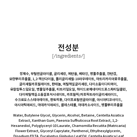
전성분
[/ingredients/]
정제수, 부틸렌글라이콜, 글리세린, 에탄올, 베타인, 병풀추출물, 잔탄검,
모란뿌리추출물, 1,2-헥산다이올, 폴리글리세릴-10라우레이트, 마트리카리아꽃추출물,
글리세릴카프릴레이트, 판테놀, 에틸헥실글리세린, 다이소듐이디티에이,
유칼립투스잎오일, 병풀잎추출물, 티트리잎오일, 하이드로제네이티드포스파티딜콜린,
다이에틸헥실소듐설포석시네이트, 카프릴릭/카프릭트라이글리세라이드,
수크로오스스테아레이트, 판토락톤, 다이프로필렌글라이콜, 아시아티코사이드,
아시아틱애씨드, 마데카식애씨드, 콜레스테롤, 마데카소사이드, 병풀뿌리추출물
Water, Butylene Glycol, Glycerin, Alcohol, Betaine, Centella Asiatica
Extract, Xanthan Gum, Paeonia Suffruticosa Root Extract, 1,2-
Hexanediol, Polyglyceryl-10 Laurate, Chamomilla Recutita (Matricaria)
Flower Extract, Glyceryl Caprylate, Panthenol, Ethylhexylglycerin,
Disodium EDTA, Eucalyptus Globulus Leaf Oil, Centella Asiatica Leaf