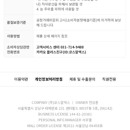
나) 직사광선을 피해서 보관할 것
4. 눈 주위를 피하여 사용할 것
공정거래위원회 고시(소비자분쟁해결기준)에 의거하여 보상
품질보증기준
해 드립니다.
사용방법
제품 상세 페이지 참조
소비자상담관련
고객서비스 센터 031-714-9488
전화번호
카카오 플러스친구(ID:코스알엑스)
이용약관
개인정보처리방침
제휴 및 수출문의
직원전용
COMPANY (주)코스알엑스
OWNER 전상훈
서울특별시 강남구 테헤란로 231 센터필드 WEST동 5층, (06142)
BUSINESS LICENSE 144-81-20381
PERSONAL INFO.MANAGER 서무열
MALL ORDER LICENSE 제2021-서울강남-06458호