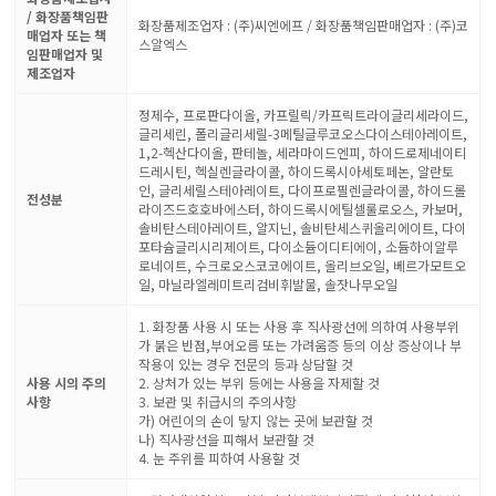
/ 화장품책임판
화장품제조업자 : (주)씨엔에프 / 화장품책임판매업자 : (주)코
매업자 또는 책
스알엑스
임판매업자 및
제조업자
정제수, 프로판다이올, 카프릴릭/카프릭트라이글리세라이드,
글리세린, 폴리글리세릴-3메틸글루코오스다이스테아레이트,
1,2-헥산다이올, 판테놀, 세라마이드엔피, 하이드로제네이티
드레시틴, 헥실렌글라이콜, 하이드록시아세토페논, 알란토
인, 글리세릴스테아레이트, 다이프로필렌글라이콜, 하이드롤
전성분
라이즈드호호바에스터, 하이드록시에틸셀룰로오스, 카보머,
솔비탄스테아레이트, 알지닌, 솔비탄세스퀴올리에이트, 다이
포타슘글리시리제이트, 다이소듐이디티에이, 소듐하이알루
로네이트, 수크로오스코코에이트, 올리브오일, 베르가모트오
일, 마닐라엘레미트리검비휘발물, 솔잣나무오일
1. 화장품 사용 시 또는 사용 후 직사광선에 의하여 사용부위
가 붉은 반점,부어오름 또는 가려움증 등의 이상 증상이나 부
작용이 있는 경우 전문의 등과 상담할 것
사용 시의 주의
2. 상처가 있는 부위 등에는 사용을 자제할 것
사항
3. 보관 및 취급시의 주의사항
가) 어린이의 손이 닿지 않는 곳에 보관할 것
나) 직사광선을 피해서 보관할 것
4. 눈 주위를 피하여 사용할 것