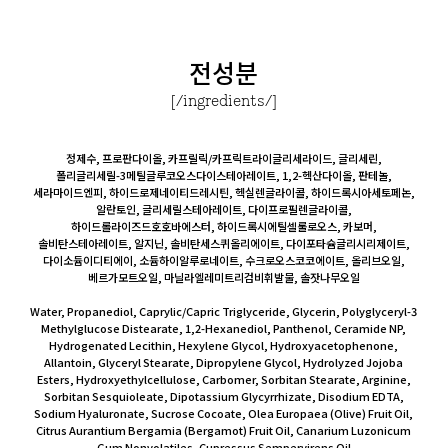
전성분
[/ingredients/]
정제수, 프로판다이올, 카프릴릭/카프릭트라이글리세라이드, 글리세린,
폴리글리세릴-3메틸글루코오스다이스테아레이트, 1,2-헥산다이올, 판테놀,
세라마이드엔피, 하이드로제네이티드레시틴, 헥실렌글라이콜, 하이드록시아세토페논,
알란토인, 글리세릴스테아레이트, 다이프로필렌글라이콜,
하이드롤라이즈드호호바에스터, 하이드록시에틸셀룰로오스, 카보머,
솔비탄스테아레이트, 알지닌, 솔비탄세스퀴올리에이트, 다이포타슘글리시리제이트,
다이소듐이디티에이, 소듐하이알루로네이트, 수크로오스코코에이트, 올리브오일,
베르가모트오일, 마닐라엘레미트리검비휘발물, 솔잣나무오일
Water, Propanediol, Caprylic/Capric Triglyceride, Glycerin, Polyglyceryl-3
Methylglucose Distearate, 1,2-Hexanediol, Panthenol, Ceramide NP,
Hydrogenated Lecithin, Hexylene Glycol, Hydroxyacetophenone,
Allantoin, Glyceryl Stearate, Dipropylene Glycol, Hydrolyzed Jojoba
Esters, Hydroxyethylcellulose, Carbomer, Sorbitan Stearate, Arginine,
Sorbitan Sesquioleate, Dipotassium Glycyrrhizate, Disodium EDTA,
Sodium Hyaluronate, Sucrose Cocoate, Olea Europaea (Olive) Fruit Oil,
Citrus Aurantium Bergamia (Bergamot) Fruit Oil, Canarium Luzonicum
Gum Nonvolatiles, Cupressus Sempervirens Oil