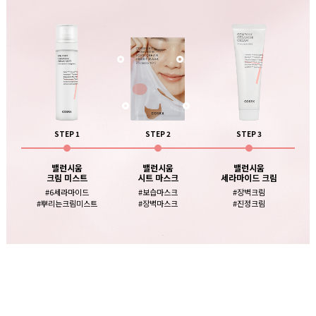
STEP 1
STEP 2
STEP 3
밸런시움
밸런시움
밸런시움
크림 미스트
시트 마스크
세라마이드 크림
#6세라마이드
#보습마스크
#장벽크림
#뿌리는크림미스트
#장벽마스크
#진정크림