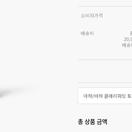
소비자가격
배송비
20
배송비
아하/바하 클래리파잉 토너
총 상품 금액