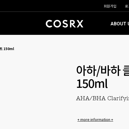
회원가입
로
ABOUT 
 150ml
아하/바하 
150ml
AHA/BHA Clarifyi
+ more information +