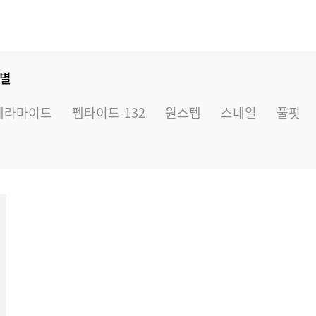
 별
세라마이드
펩타이드-132
원스텝
스네일
풀핏