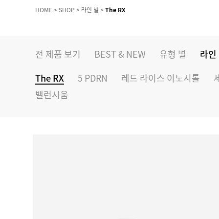
HOME
>
SHOP
>
라인 별
>
The RX
전 제품 보기
BEST & NEW
유형 별
라인
The RX
5 PDRN
레드 라이스 이노시톨
밸런시움