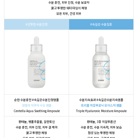
수분 충전, 피부 진정, 수분 보호막
묽고 투명한 워터 타입의 제형
모든 피부, 건성 피부
#산뜻한 수분진정
#속깊은 수분집중
순한 수분충전 #속깊은수분진정앰플
수분지속효과 #속깊은수분지속앰플
센텔라 아쿠아 수딩 앰플
트리플 히알루로닉 모이스처 앰플
Centella Aqua Soothing Ampoule
Triple Hyaluronic Moisture Ampoule
판테놀, 병풀추출물, 알란토인
판테놀, 3중 히알루론산
수분 충전, 피부 진정, 피부 결 케어
수분 충전, 수분 지속력, 피부 보습
묽고 투명한 제형
점성 있는 투명한 제형