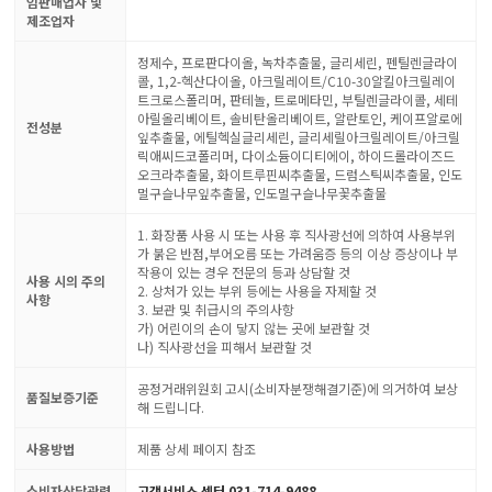
임판매업자 및
제조업자
정제수, 프로판다이올, 녹차추출물, 글리세린, 펜틸렌글라이
콜, 1,2-헥산다이올, 아크릴레이트/C10-30알킬아크릴레이
트크로스폴리머, 판테놀, 트로메타민, 부틸렌글라이콜, 세테
아릴올리베이트, 솔비탄올리베이트, 알란토인, 케이프알로에
전성분
잎추출물, 에틸헥실글리세린, 글리세릴아크릴레이트/아크릴
릭애씨드코폴리머, 다이소듐이디티에이, 하이드롤라이즈드
오크라추출물, 화이트루핀씨추출물, 드럼스틱씨추출물, 인도
멀구슬나무잎추출물, 인도멀구슬나무꽃추출물
1. 화장품 사용 시 또는 사용 후 직사광선에 의하여 사용부위
가 붉은 반점,부어오름 또는 가려움증 등의 이상 증상이나 부
작용이 있는 경우 전문의 등과 상담할 것
사용 시의 주의
2. 상처가 있는 부위 등에는 사용을 자제할 것
사항
3. 보관 및 취급시의 주의사항
가) 어린이의 손이 닿지 않는 곳에 보관할 것
나) 직사광선을 피해서 보관할 것
공정거래위원회 고시(소비자분쟁해결기준)에 의거하여 보상
품질보증기준
해 드립니다.
사용방법
제품 상세 페이지 참조
소비자상담관련
고객서비스 센터 031-714-9488