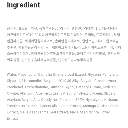
Ingredient
정제수, 프로판다이올, 녹차추출물, 글리세린, 펜틸렌글라이콜, 1,2-헥산다이올,
아크릴레이트/C10-30알킬아크릴레이트크로스폴리머, 판테놀, 트로메타민, 부틸
렌글라이콜, 세테아릴올리베이트, 솔비탄올리베이트, 알란토인, 케이프알로에잎
추출물, 에틸헥실글리세린, 글리세릴아크릴레이트/아크릴릭애씨드코폴리머, 다이
소듐이디티에이, 하이드롤라이즈드오크라추출물, 화이트루핀씨추출물, 드럼스틱
씨추출물, 인도멀구슬나무잎추출물, 인도멀구슬나무꽃추출물
Water, Propanediol, Camellia Sinensis Leaf Extract, Glycerin, Pentylene
Glycol, 1,2-Hexanediol, Acrylates/C10-30 Alkyl Acrylate Crosspolymer,
Panthenol, Tromethamine, Butylene Glycol, Cetearyl Olivate, Sorbitan
Olivate, Allantoin, Aloe Ferox Leaf Extract, Ethylhexylglycerin, Glyceryl
Acrylate/Acrylic Acid Copolymer, Disodium EDTA, Hydrolyzed Hibiscus
Esculentus Extract, Lupinus Albus Seed Extract, Moringa Oleifera Seed
Extract, Melia Azadirachta Leaf Extract, Melia Azadirachta Flower
Extract