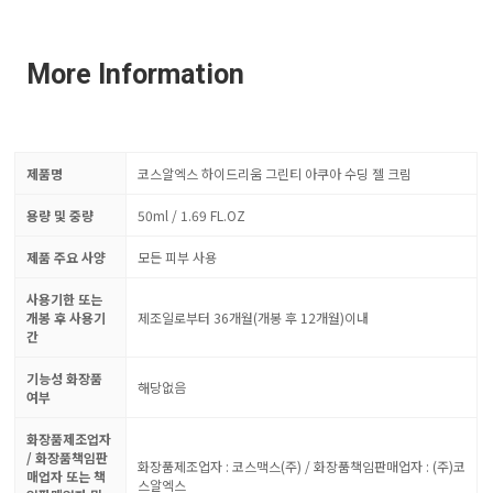
More Information
제품명
코스알엑스 하이드리움 그린티 아쿠아 수딩 젤 크림
용량 및 중량
50ml / 1.69 FL.OZ
제품 주요 사양
모든 피부 사용
사용기한 또는
개봉 후 사용기
제조일로부터 36개월(개봉 후 12개월)이내
간
기능성 화장품
해당없음
여부
화장품제조업자
/ 화장품책임판
화장품제조업자 : 코스맥스(주) / 화장품책임판매업자 : (주)코
매업자 또는 책
스알엑스