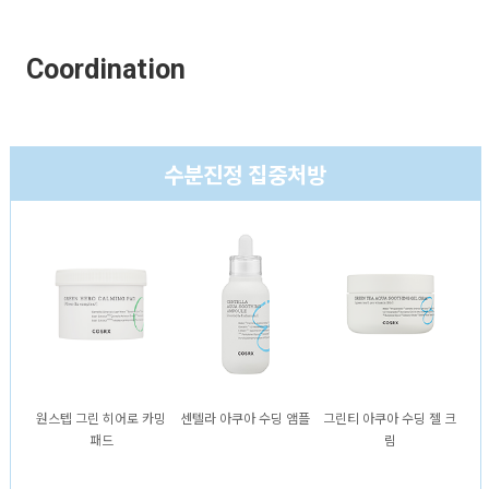
Coordination
수분진정 집중처방
원스텝 그린 히어로 카밍
센텔라 아쿠아 수딩 앰플
그린티 아쿠아 수딩 젤 크
패드
림