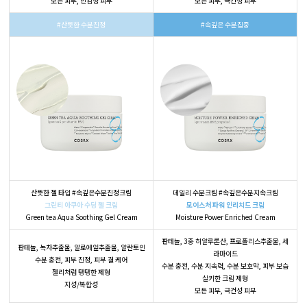
모든 피부, 민감성 피부
모든 피부, 극건성 피부
#산뜻한 수분진정
#속깊은 수분집중
산뜻한 젤 타입 #속깊은수분진정크림
데일리 수분크림 #속깊은수분지속크림
그린티 아쿠아 수딩 젤 크림
모이스처 파워 인리치드 크림
Green tea Aqua Soothing Gel Cream
Moisture Power Enriched Cream
판테놀, 3중 히알루론산, 프로폴리스추출물, 세
판테놀, 녹차추출물, 알로에잎추출물, 알란토인
라마이드
수분 충전, 피부 진정, 피부 결 케어
수분 충전, 수분 지속력, 수분 보호막, 피부 보습
젤리처럼 탱탱한 제형
실키한 크림 제형
지성/복합성
모든 피부, 극건성 피부