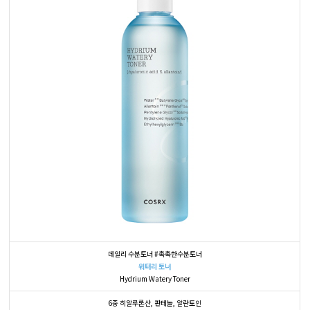
데일리 수분토너 #촉촉한수분토너
워터리 토너
Hydrium Watery Toner
6중 히알루론산, 판테놀, 알란토인