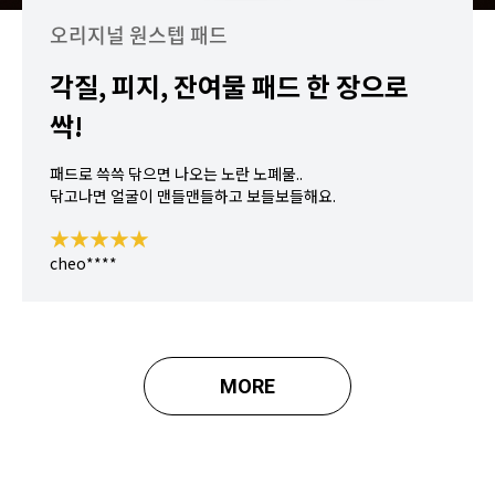
오리지널 원스텝 패드
각질, 피지, 잔여물 패드 한 장으로
싹!
패드로 쓱쓱 닦으면 나오는 노란 노폐물..
닦고나면 얼굴이 맨들맨들하고 보들보들해요.
★★★★★
cheo****
MORE