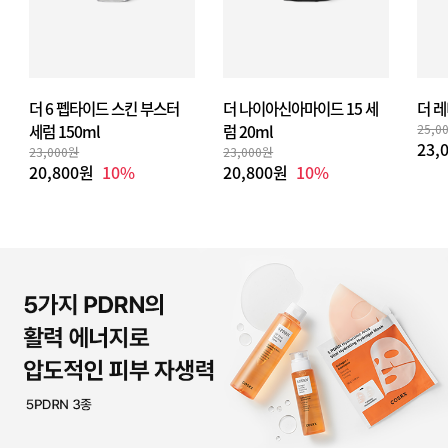
더 6 펩타이드 스킨 부스터
더 나이아신아마이드 15 세
더 레
세럼 150ml
럼 20ml
25,0
23,
23,000원
23,000원
20,800원
10%
20,800원
10%