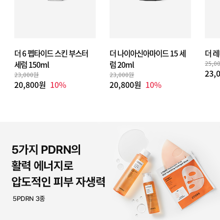
더 6 펩타이드 스킨 부스터
더 나이아신아마이드 15 세
더 레
세럼 150ml
럼 20ml
25,0
23,
23,000원
23,000원
20,800원
10%
20,800원
10%