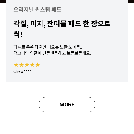
오리지널 원스텝 패드
각질, 피지, 잔여물 패드 한 장으로
싹!
패드로 쓱쓱 닦으면 나오는 노란 노폐물..
닦고나면 얼굴이 맨들맨들하고 보들보들해요.
★★★★★
cheo****
MORE