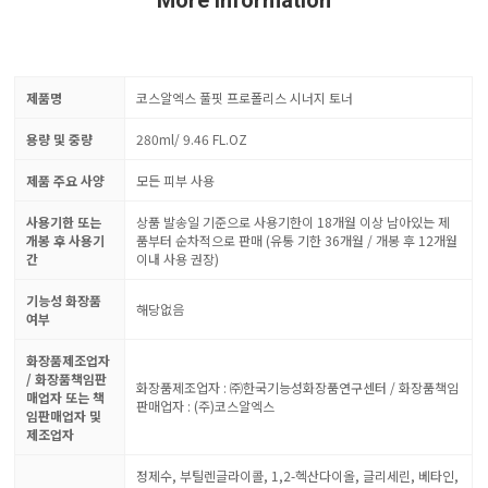
More Information
제품명
코스알엑스 풀핏 프로폴리스 시너지 토너
용량 및 중량
280ml/ 9.46 FL.OZ
제품 주요 사양
모든 피부 사용
사용기한 또는
상품 발송일 기준으로 사용기한이 18개월 이상 남아있는 제
개봉 후 사용기
품부터 순차적으로 판매 (유통 기한 36개월 / 개봉 후 12개월
간
이내 사용 권장)
기능성 화장품
해당없음
여부
화장품제조업자
/ 화장품책임판
화장품제조업자 : ㈜한국기능성화장품연구센터 / 화장품책임
매업자 또는 책
판매업자 : (주)코스알엑스
임판매업자 및
제조업자
정제수, 부틸렌글라이콜, 1,2-헥산다이올, 글리세린, 베타인,