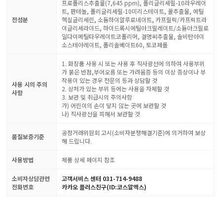
프로폴리스추출물(7,645 ppm), 폴리글리세릴-10라우레이
트, 판테놀, 폴리글리세릴-10미리스테이트, 꿀추출물, 에틸
전성분
헥실글리세린, 소듐하이알루로네이트, 카프릴릭/카프릭트라
이글리세라이드, 하이드록시에틸아크릴레이트/소듐아크릴로
일다이메틸타우레이트코폴리머, 결명씨추출물, 솔비탄아이
소스테아레이트, 폴리솔베이트60, 토코페롤
1. 화장품 사용 시 또는 사용 후 직사광선에 의하여 사용부위
가 붉은 반점,부어오름 또는 가려움증 등의 이상 증상이나 부
작용이 있는 경우 전문의 등과 상담할 것
사용 시의 주의
2. 상처가 있는 부위 등에는 사용을 자제할 것
사항
3. 보관 및 취급시의 주의사항
가) 어린이의 손이 닿지 않는 곳에 보관할 것
나) 직사광선을 피해서 보관할 것
공정거래위원회 고시(소비자분쟁해결기준)에 의거하여 보상
품질보증기준
해 드립니다.
사용방법
제품 상세 페이지 참조
소비자상담관련
고객서비스 센터 031-714-9488
전화번호
카카오 플러스친구(ID:코스알엑스)