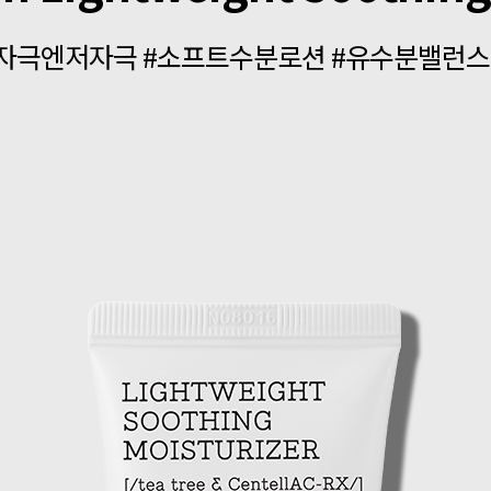
자극엔저자극 #소프트수분로션 #유수분밸런