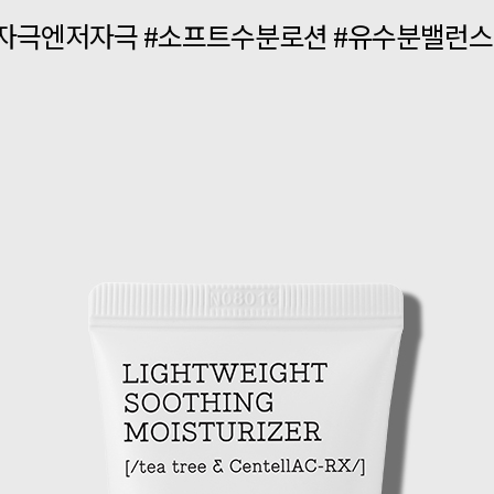
자극엔저자극 #소프트수분로션 #유수분밸런