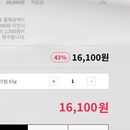
28,000원
적립금
1%
총 결제금액이
,000원 미만시
 2,500원이
청구됩니다.
16,100
원
43
%
림 65g
16,100
원