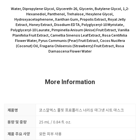
Water, Dipropylene Glycol, Glycereth-26, Glycerin, Butylene Glycol, 1,2-
Hexanediol, Panthenol, Trehalose, Hexylene Glycol,
Hydroxyacetophenone, Xanthan Gum, Propolis Extract, Royal Jelly
Extract, Honey Extract, Disodium EDTA, Polyglyceryl-10 Myristate,
Polyglyceryl-10 Laurate, Pimpinella Anisum (Anise) Fruit Extract, Vanilla
Planifolia Fruit Extract, Camellia Sinensis Leaf Extract, Rosa Centifolia
Flower Water, Pyrus Communis (Pear) Fruit Extract, Cocos Nucifera
(Coconut) Oil, Fragaria Chiloensis (Strawberry) Fruit Extract, Rosa
Damascena Flower Water
More Information
제품명
코스알엑스 풀핏 프로폴리스 너리싱 마그넷 시트 마스크
용량 및 중량
25 mL / 0.84 fl. oz.
제품 주요 사양
모든 피부 사용