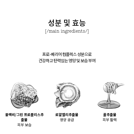
성분 및 효능
[/main ingredients/]
프로-베리어 컴플렉스 성분으로
건강하고 탄력있는 영양 및 보습 부여
블랙비/그린 프로폴리스추
로얄젤리추출물
꿀추출물
출물
영양 공급
피부 활력
피부 보습