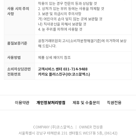
작용이 있는 경우 전문의 등과 상담할 것
사용 시의 주의
2. 상처가 있는 부위 등에는 사용을 자제할 것
사항
3. 보관 및 취급시의 주의사항
가) 어린이의 손이 닿지 않는 곳에 보관할 것
나) 직사광선을 피해서 보관할 것
4. 눈 주위를 피하여 사용할 것
공정거래위원회 고시(소비자분쟁해결기준)에 의거하여 보상
품질보증기준
해 드립니다.
사용방법
제품 상세 페이지 참조
소비자상담관련
고객서비스 센터 031-714-9488
전화번호
카카오 플러스친구(ID:코스알엑스)
이용약관
개인정보처리방침
제휴 및 수출문의
직원전용
COMPANY (주)코스알엑스
OWNER 전상훈
서울특별시 강남구 테헤란로 231 센터필드 WEST동 5층, (06142)