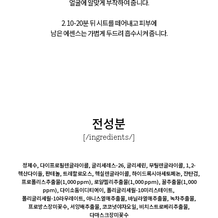
얼굴에 알맞게 부착하여 줍니다.
2. 10-20분 뒤 시트를 떼어내고 피부에
남은 에센스는 가볍게 두드려 흡수시켜 줍니다.
전성분
[/ingredients/]
정제수, 다이프로필렌글라이콜, 글리세레스-26, 글리세린, 부틸렌글라이콜, 1,2-
헥산다이올, 판테놀, 트레할로오스, 헥실렌글라이콜, 하이드록시아세토페논, 잔탄검,
프로폴리스추출물(1,000 ppm), 로얄젤리추출물(1,000 ppm), 꿀추출물(1,000
ppm), 다이소듐이디티에이, 폴리글리세릴-10미리스테이트,
폴리글리세릴-10라우레이트, 아니스열매추출물, 바닐라열매추출물, 녹차추출물,
프로방스장미꽃수, 서양배추출물, 코코넛야자오일, 비치스트로베리추출물,
다마스크장미꽃수