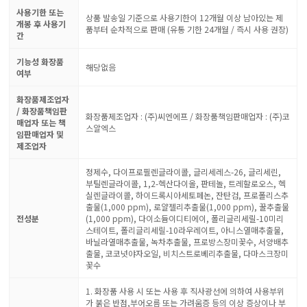
사용기한 또는
상품 발송일 기준으로 사용기한이 12개월 이상 남아있는 제
개봉 후 사용기
품부터 순차적으로 판매 (유통 기한 24개월 / 즉시 사용 권장)
간
기능성 화장품
해당없음
여부
화장품제조업자
/ 화장품책임판
화장품제조업자 : (주)씨엔에프 / 화장품책임판매업자 : (주)코
매업자 또는 책
스알엑스
임판매업자 및
제조업자
정제수, 다이프로필렌글라이콜, 글리세레스-26, 글리세린,
부틸렌글라이콜, 1,2-헥산다이올, 판테놀, 트레할로오스, 헥
실렌글라이콜, 하이드록시아세토페논, 잔탄검, 프로폴리스추
출물(1,000 ppm), 로얄젤리추출물(1,000 ppm), 꿀추출물
전성분
(1,000 ppm), 다이소듐이디티에이, 폴리글리세릴-10미리
스테이트, 폴리글리세릴-10라우레이트, 아니스열매추출물,
바닐라열매추출물, 녹차추출물, 프로방스장미꽃수, 서양배추
출물, 코코넛야자오일, 비치스트로베리추출물, 다마스크장미
꽃수
1. 화장품 사용 시 또는 사용 후 직사광선에 의하여 사용부위
가 붉은 반점,부어오름 또는 가려움증 등의 이상 증상이나 부