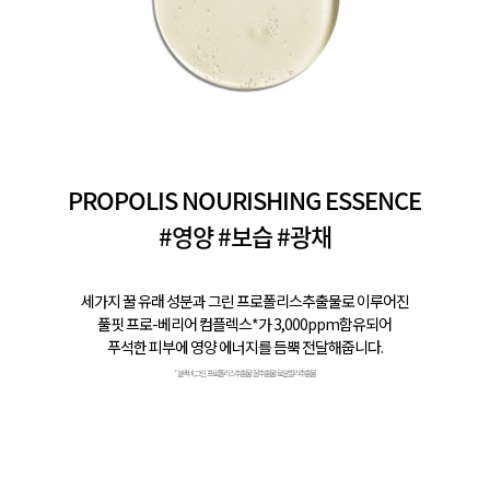
PROPOLIS NOURISHING ESSENCE
#영양 #보습 #광채
세가지 꿀 유래 성분과 그린 프로폴리스추출물로 이루어진
풀핏 프로-베리어 컴플렉스*가 3,000ppm함유되어
푸석한 피부에 영양 에너지를 듬뿍 전달해줍니다.
* 블랙비,그린 프로폴리스추출물/꿀추출물/로얄젤리추출물