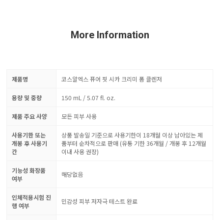
More Information
제품명
코스알엑스 퓨어 핏 시카 크리미 폼 클렌저
용량 및 중량
150 mL / 5.07 fl. oz.
제품 주요 사양
모든 피부 사용
사용기한 또는
상품 발송일 기준으로 사용기한이 18개월 이상 남아있는 제
개봉 후 사용기
품부터 순차적으로 판매 (유통 기한 36개월 / 개봉 후 12개월
간
이내 사용 권장)
기능성 화장품
해당없음
여부
인체적용시험 진
민감성 피부 저자극 테스트 완료
행 여부