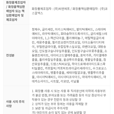
화장품제조업자
/ 화장품책임판
화장품제조업자 : (주)씨엔에프 / 화장품책임판매업자 : (주)코
매업자 또는 책
스알엑스
임판매업자 및
제조업자
정제수, 글리세린, 미리스틱애씨드, 팔미틱애씨드, 스테아릭
애씨드, 라우릭애씨드, 포타슘하이드록사이드, 글리세릴스테
아레이트, 1,2-헥산다이올, 폴리쿼터늄-7, 에틸헥실글리세
린, 레몬추출물, 필리핀오렌지전초오일, 다이소듐이디티에
이, 부틸렌글라이콜, 유칼립투스잎오일, 라벤더오일, 대왕송
오일, 인도멀구슬나무잎추출물, 인도멀구슬나무꽃추출물, 소
전성분
듐벤조에이트, 아이비고드열매추출물, 호박가루, 가지열매추
출물, 홀리바질잎추출물, 울금뿌리추출물, 병풀잎추출물, 참
산호말추출물, 드럼스틱씨오일, 하이드로제네이티드포스파
티딜콜린, 카프릴릭/카프릭트라이글리세라이드, 수크로오스
스테아레이트, 병풀추출물, 세테아릴알코올, 병풀뿌리추출
물, 아시아틱애씨드, 아시아티코사이드, 마데카식애씨드, 마
데카소사이드, 시트랄, 리모넨, 리날룰
1. 화장품 사용 시 또는 사용 후 직사광선에 의하여 사용부위
가 붉은 반점,부어오름 또는 가려움증 등의 이상 증상이나 부
작용이 있는 경우 전문의 등과 상담할 것
사용 시의 주의
2. 상처가 있는 부위 등에는 사용을 자제할 것
사항
3. 보관 및 취급시의 주의사항
가) 어린이의 손이 닿지 않는 곳에 보관할 것