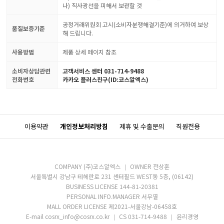
나) 직사광선을 피해서 보관할 것
공정거래위원회 고시(소비자분쟁해결기준)에 의거하여 보상
품질보증기준
해 드립니다.
사용방법
제품 상세 페이지 참조
소비자상담관련
고객서비스 센터 031-714-9488
전화번호
카카오 플러스친구(ID:코스알엑스)
이용약관
개인정보처리방침
제휴 및 수출문의
직원전용
COMPANY (주)코스알엑스
OWNER 전상훈
서울특별시 강남구 테헤란로 231 센터필드 WEST동 5층, (06142)
BUSINESS LICENSE 144-81-20381
PERSONAL INFO.MANAGER 서무열
MALL ORDER LICENSE 제2021-서울강남-06458호
E-mail cosrx_info@cosrx.co.kr
CS 031-714-9488
윤리경영