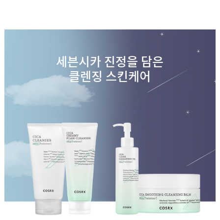
세븐시카 진정을 담은
클렌징 스킨케어