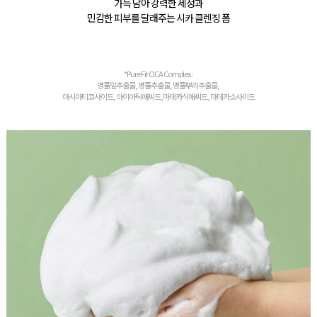
가득 담아 강력한 세정과
민감한 피부를 달래주는 시카 클렌징 폼
*Pure Fit CICA Complex :
병풀잎추출물, 병풀추출물, 병풀뿌리추출물,
아시아티코사이드, 아이아틱애씨드,마데카식애씨드, 마데카소사이드