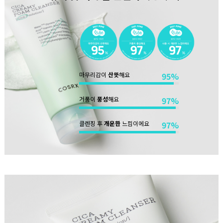
마무리감이
산뜻
해요
95%
거품이
풍성
해요
97%
클렌징 후
개운한
느낌이에요
97%