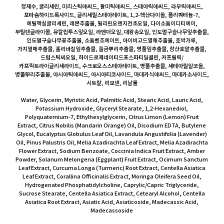
정제수, 글리세린, 미리스틱애씨드, 팔미틱애씨드, 스테아릭애씨드, 라우릭애씨드,
포타슘하이드록사이드, 글리세릴스테아레이트, 1,2-헥산다이올, 폴리쿼터늄-7,
에틸헥실글리세린, 레몬추출물, 필리핀오렌지전초오일, 다이소듐이디티에이,
부틸렌글라이콜, 유칼립투스잎오일, 라벤더오일, 대왕송오일, 인도멀구슬나무잎추출물,
인도멀구슬나무꽃추출물, 소듐벤조에이트, 아이비고드열매추출물, 호박가루,
가지열매추출물, 홀리바질잎추출물, 울금뿌리추출물, 병풀잎추출물, 참산호말추출물,
드럼스틱씨오일, 하이드로제네이티드포스파티딜콜린, 카프릴릭/
카프릭트라이글리세라이드, 수크로오스스테아레이트, 병풀추출물, 세테아릴알코올,
병풀뿌리추출물, 아시아틱애씨드, 아시아티코사이드, 마데카식애씨드, 마데카소사이드,
시트랄, 리모넨, 리날룰
Water, Glycerin, Myristic Acid, Palmitic Acid, Stearic Acid, Lauric Acid,
Potassium Hydroxide, Glyceryl Stearate, 1,2-Hexanediol,
Polyquaternium-7, Ethylhexylglycerin, Citrus Limon (Lemon) Fruit
Extract, Citrus Nobilis (Mandarin Orange) Oil, Disodium EDTA, Butylene
Glycol, Eucalyptus Globulus Leaf Oil, Lavandula Angustifolia (Lavender)
Oil, Pinus Palustris Oil, Melia Azadirachta Leaf Extract, Melia Azadirachta
Flower Extract, Sodium Benzoate, Coccinia Indica Fruit Extract, Amber
Powder, Solanum Melongena (Eggplant) Fruit Extract, Ocimum Sanctum
Leaf Extract, Curcuma Longa (Turmeric) Root Extract, Centella Asiatica
Leaf Extract, Corallina Officinalis Extract, Moringa Oleifera Seed Oil,
Hydrogenated Phosphatidylcholine, Caprylic/Capric Triglyceride,
Sucrose Stearate, Centella Asiatica Extract, Cetearyl Alcohol, Centella
Asiatica Root Extract, Asiatic Acid, Asiaticoside, Madecassic Acid,
Madecassoside