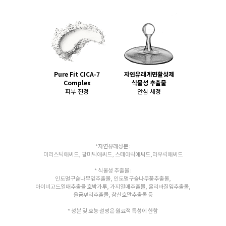
Pure Fit CICA-7
자연유래계면활성제
Complex
식물성 추출물
피부 진정
안심 세정
*자연유래성분 :
미리스틱애씨드, 팔미틱애씨드, 스테아릭애씨드,라우릭애씨드
* 식물성 추출물 :
인도멀구슬나무잎추출물, 인도멀구슬나무꽃추출물,
아이비고드열매추출믈 호박가루, 가지열매추출물, 홀리바질잎추출물,
울금뿌리추출물, 참산호말추출물 등
* 성분 및 효능 설명은 원료적 특성에 한함