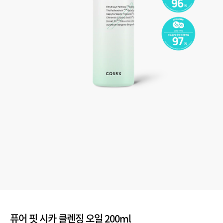
퓨어 핏 시카 클렌징 오일 200ml