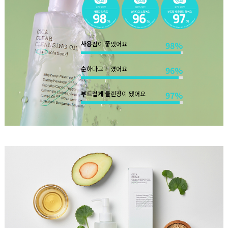
사용감
이 좋았어요
98%
순
하다고 느꼈어요
96%
부드럽게
클렌징이 됐어요
97%