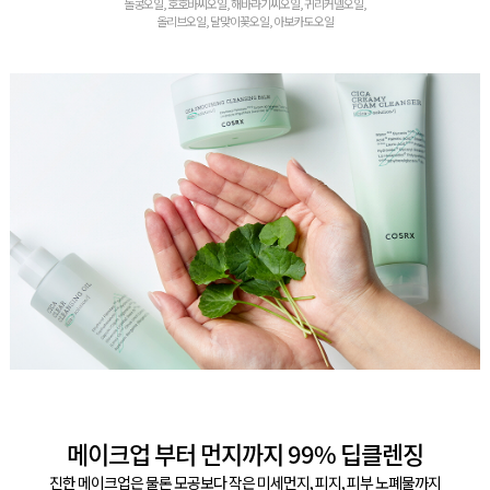
돌콩오일, 호호바씨오일, 해바라기씨오일, 귀리커넬오일,
올리브오일, 달맞이꽃오일, 아보카도 오일
메이크업 부터 먼지까지 99% 딥클렌징
진한 메이크업은 물론 모공보다 작은 미세먼지, 피지, 피부 노폐물까지