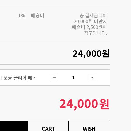
1%
배송비
총 결제금액이
20,000원 미만시
배송비 2,500원이
청구됩니다.
24,000
원
원스텝 오리지널 블레미쉬 모공 클리어 패드 100매
24,000
원
CART
WISH