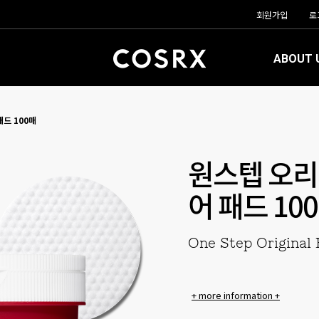
회원가입
로
ABOUT 
드 100매
원스텝 오리
어 패드 10
One Step Original 
+ more information +