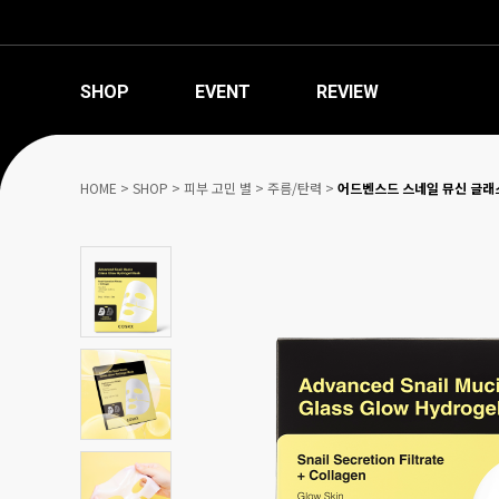
SHOP
EVENT
REVIEW
HOME
>
SHOP
>
피부 고민 별
>
주름/탄력
>
어드벤스드 스네일 뮤신 글래