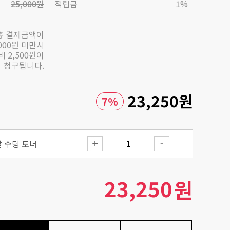
25,000원
적립금
1%
총 결제금액이
,000원 미만시
 2,500원이
청구됩니다.
23,250
원
7
%
탈 수딩 토너
23,250
원