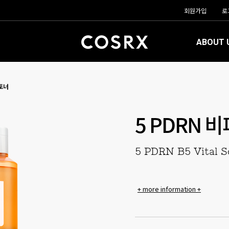
회원가입
로
ABOUT 
 토너
5 PDRN 
5 PDRN B5 Vital S
+ more information +