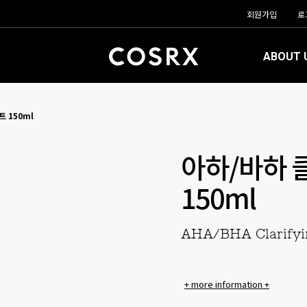
회원가입
로
ABOUT 
 150ml
아하/바하 
150ml
AHA/BHA Clarifyi
+ more information +