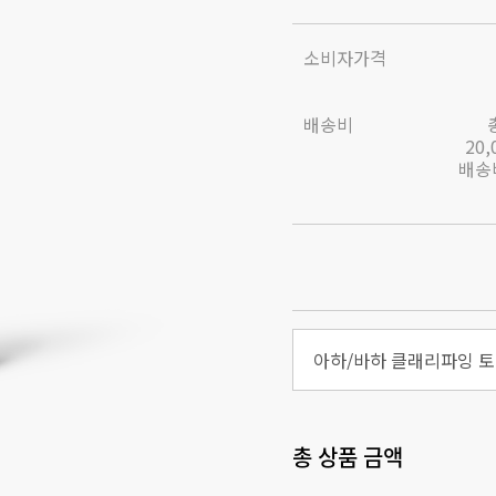
소비자가격
배송비
20
배송비
아하/바하 클래리파잉 토너
총 상품 금액