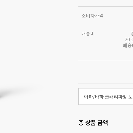
소비자가격
배송비
20
배송비
아하/바하 클래리파잉 토너
총 상품 금액