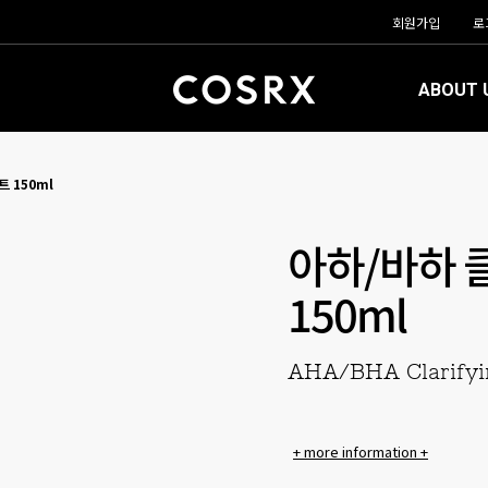
회원가입
로
ABOUT 
 150ml
아하/바하 
150ml
AHA/BHA Clarifyi
+ more information +