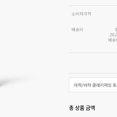
소비자가격
배송비
20
배송비
아하/바하 클래리파잉 토너
총 상품 금액