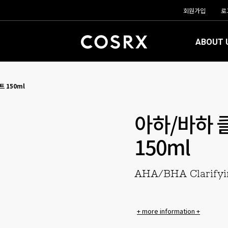
회원가입
로
ABOUT 
 150ml
아하/바하 
150ml
AHA/BHA Clarifyi
+ more information +