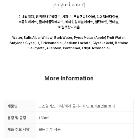
[/ingredients/]
미네랄워터, 흰버드나무껍질수, 사과수, 부틸렌글라이콜, 1,2-헥산다이올,
소듐락테이트, 글라이콜릭애씨드, 베타인살리실레이트, 알란토인, 판테놀,
에틸헥산다이올
Water, Salix Alba (Willow) Bark Water, Pyrus Malus (Apple) Fruit Water,
Butylene Glycol, 1,2-Hexanediol, Sodium Lactate, Glycolic Acid, Betaine
Salicylate, Allantoin, Panthenol, Ethyl Hexanediol
More Information
제품명
코스알엑스 아하/바하 클래리파잉 트리트먼트 토너
용량 및 중량
150ml
제품 주요 사양
모든 피부 사용