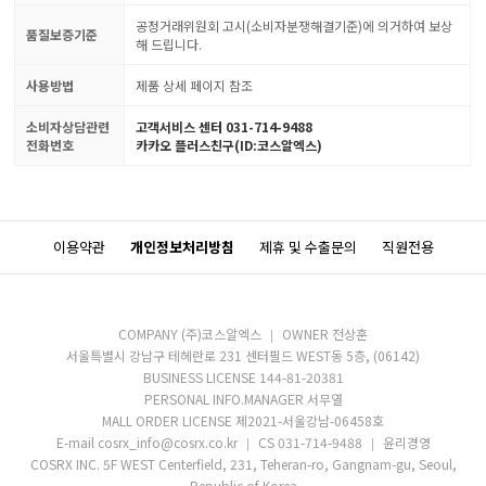
공정거래위원회 고시(소비자분쟁해결기준)에 의거하여 보상
품질보증기준
해 드립니다.
사용방법
제품 상세 페이지 참조
소비자상담관련
고객서비스 센터 031-714-9488
전화번호
카카오 플러스친구(ID:코스알엑스)
이용약관
개인정보처리방침
제휴 및 수출문의
직원전용
COMPANY (주)코스알엑스
OWNER 전상훈
서울특별시 강남구 테헤란로 231 센터필드 WEST동 5층, (06142)
BUSINESS LICENSE 144-81-20381
PERSONAL INFO.MANAGER 서무열
MALL ORDER LICENSE 제2021-서울강남-06458호
E-mail cosrx_info@cosrx.co.kr
CS 031-714-9488
윤리경영
COSRX INC. 5F WEST Centerfield, 231, Teheran-ro, Gangnam-gu, Seoul,
Republic of Korea