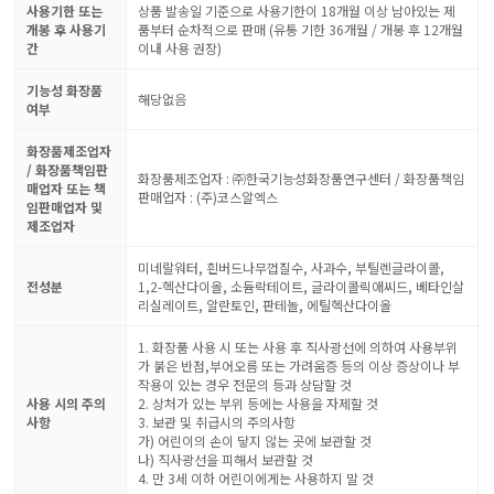
사용기한 또는
상품 발송일 기준으로 사용기한이 18개월 이상 남아있는 제
개봉 후 사용기
품부터 순차적으로 판매 (유통 기한 36개월 / 개봉 후 12개월
간
이내 사용 권장)
기능성 화장품
해당없음
여부
화장품제조업자
/ 화장품책임판
화장품제조업자 : ㈜한국기능성화장품연구센터 / 화장품책임
매업자 또는 책
판매업자 : (주)코스알엑스
임판매업자 및
제조업자
미네랄워터, 흰버드나무껍질수, 사과수, 부틸렌글라이콜,
전성분
1,2-헥산다이올, 소듐락테이트, 글라이콜릭애씨드, 베타인살
리실레이트, 알란토인, 판테놀, 에틸헥산다이올
1. 화장품 사용 시 또는 사용 후 직사광선에 의하여 사용부위
가 붉은 반점,부어오름 또는 가려움증 등의 이상 증상이나 부
작용이 있는 경우 전문의 등과 상담할 것
사용 시의 주의
2. 상처가 있는 부위 등에는 사용을 자제할 것
사항
3. 보관 및 취급시의 주의사항
가) 어린이의 손이 닿지 않는 곳에 보관할 것
나) 직사광선을 피해서 보관할 것
4. 만 3세 이하 어린이에게는 사용하지 말 것