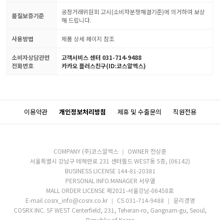
공정거래위원회 고시(소비자분쟁해결기준)에 의거하여 보상
품질보증기준
해 드립니다.
사용방법
제품 상세 페이지 참조
소비자상담관련
고객서비스 센터 031-714-9488
전화번호
카카오 플러스친구(ID:코스알엑스)
이용약관
개인정보처리방침
제휴 및 수출문의
직원전용
COMPANY (주)코스알엑스
OWNER 전상훈
서울특별시 강남구 테헤란로 231 센터필드 WEST동 5층, (06142)
BUSINESS LICENSE 144-81-20381
PERSONAL INFO.MANAGER 서무열
MALL ORDER LICENSE 제2021-서울강남-06458호
E-mail cosrx_info@cosrx.co.kr
CS 031-714-9488
윤리경영
COSRX INC. 5F WEST Centerfield, 231, Teheran-ro, Gangnam-gu, Seoul,
Republic of Korea