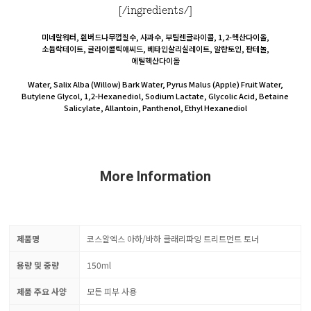
[/ingredients/]
미네랄워터, 흰버드나무껍질수, 사과수, 부틸렌글라이콜, 1,2-헥산다이올,
소듐락테이트, 글라이콜릭애씨드, 베타인살리실레이트, 알란토인, 판테놀,
에틸헥산다이올
Water, Salix Alba (Willow) Bark Water, Pyrus Malus (Apple) Fruit Water,
Butylene Glycol, 1,2-Hexanediol, Sodium Lactate, Glycolic Acid, Betaine
Salicylate, Allantoin, Panthenol, Ethyl Hexanediol
More Information
제품명
코스알엑스 아하/바하 클래리파잉 트리트먼트 토너
용량 및 중량
150ml
제품 주요 사양
모든 피부 사용