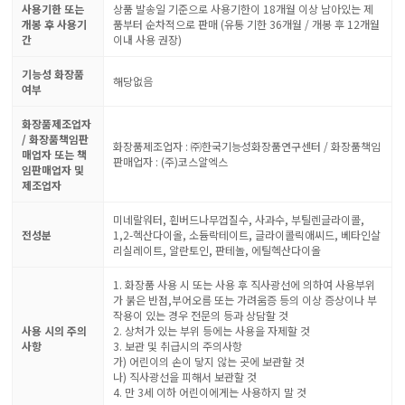
사용기한 또는
상품 발송일 기준으로 사용기한이 18개월 이상 남아있는 제
개봉 후 사용기
품부터 순차적으로 판매 (유통 기한 36개월 / 개봉 후 12개월
간
이내 사용 권장)
기능성 화장품
해당없음
여부
화장품제조업자
/ 화장품책임판
화장품제조업자 : ㈜한국기능성화장품연구센터 / 화장품책임
매업자 또는 책
판매업자 : (주)코스알엑스
임판매업자 및
제조업자
미네랄워터, 흰버드나무껍질수, 사과수, 부틸렌글라이콜,
전성분
1,2-헥산다이올, 소듐락테이트, 글라이콜릭애씨드, 베타인살
리실레이트, 알란토인, 판테놀, 에틸헥산다이올
1. 화장품 사용 시 또는 사용 후 직사광선에 의하여 사용부위
가 붉은 반점,부어오름 또는 가려움증 등의 이상 증상이나 부
작용이 있는 경우 전문의 등과 상담할 것
사용 시의 주의
2. 상처가 있는 부위 등에는 사용을 자제할 것
사항
3. 보관 및 취급시의 주의사항
가) 어린이의 손이 닿지 않는 곳에 보관할 것
나) 직사광선을 피해서 보관할 것
4. 만 3세 이하 어린이에게는 사용하지 말 것