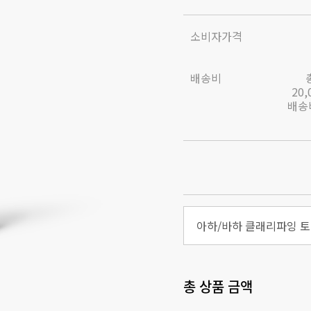
소비자가격
배송비
20
배송비
아하/바하 클래리파잉 토너
총 상품 금액