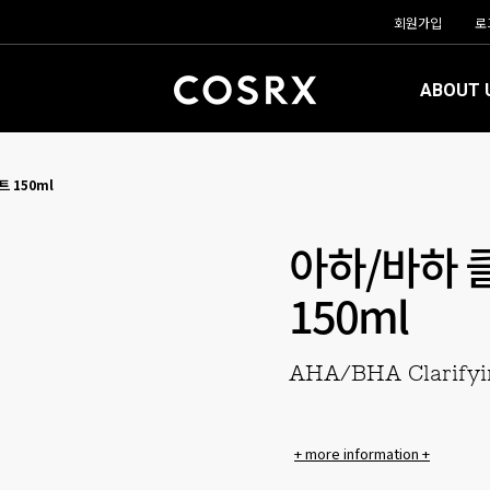
회원가입
로
ABOUT 
 150ml
아하/바하 
150ml
AHA/BHA Clarifyi
+ more information +