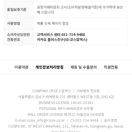
공정거래위원회 고시(소비자분쟁해결기준)에 의거하여 보상
품질보증기준
해 드립니다.
사용방법
제품 상세 페이지 참조
소비자상담관련
고객서비스 센터 031-714-9488
전화번호
카카오 플러스친구(ID:코스알엑스)
이용약관
개인정보처리방침
제휴 및 수출문의
직원전용
COMPANY (주)코스알엑스
OWNER 전상훈
서울특별시 강남구 테헤란로 231 센터필드 WEST동 5층, (06142)
BUSINESS LICENSE 144-81-20381
PERSONAL INFO.MANAGER 서무열
MALL ORDER LICENSE 제2021-서울강남-06458호
E-mail cosrx_info@cosrx.co.kr
CS 031-714-9488
윤리경영
COSRX INC. 5F WEST Centerfield, 231, Teheran-ro, Gangnam-gu, Seoul,
Republic of Korea