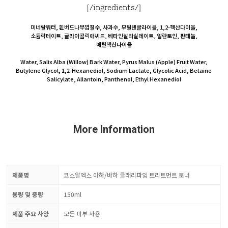
[/ingredients/]
미네랄워터, 흰버드나무껍질수, 사과수, 부틸렌글라이콜, 1,2-헥산다이올,
소듐락테이트, 글라이콜릭애씨드, 베타인살리실레이트, 알란토인, 판테놀,
에틸헥산다이올
Water, Salix Alba (Willow) Bark Water, Pyrus Malus (Apple) Fruit Water,
Butylene Glycol, 1,2-Hexanediol, Sodium Lactate, Glycolic Acid, Betaine
Salicylate, Allantoin, Panthenol, Ethyl Hexanediol
More Information
제품명
코스알엑스 아하/바하 클래리파잉 트리트먼트 토너
용량 및 중량
150ml
제품 주요 사양
모든 피부 사용