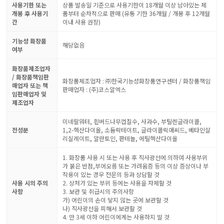
사용기한 또는
상품 발송일 기준으로 사용기한이 18개월 이상 남아있는 제
개봉 후 사용기
품부터 순차적으로 판매 (유통 기한 36개월 / 개봉 후 12개월
간
이내 사용 권장)
기능성 화장품
해당없음
여부
화장품제조업자
/ 화장품책임판
화장품제조업자 : ㈜한국기능성화장품연구센터 / 화장품책임
매업자 또는 책
판매업자 : (주)코스알엑스
임판매업자 및
제조업자
미네랄워터, 흰버드나무껍질수, 사과수, 부틸렌글라이콜,
전성분
1,2-헥산다이올, 소듐락테이트, 글라이콜릭애씨드, 베타인살
리실레이트, 알란토인, 판테놀, 에틸헥산다이올
1. 화장품 사용 시 또는 사용 후 직사광선에 의하여 사용부위
가 붉은 반점,부어오름 또는 가려움증 등의 이상 증상이나 부
작용이 있는 경우 전문의 등과 상담할 것
사용 시의 주의
2. 상처가 있는 부위 등에는 사용을 자제할 것
사항
3. 보관 및 취급시의 주의사항
가) 어린이의 손이 닿지 않는 곳에 보관할 것
나) 직사광선을 피해서 보관할 것
4. 만 3세 이하 어린이에게는 사용하지 말 것