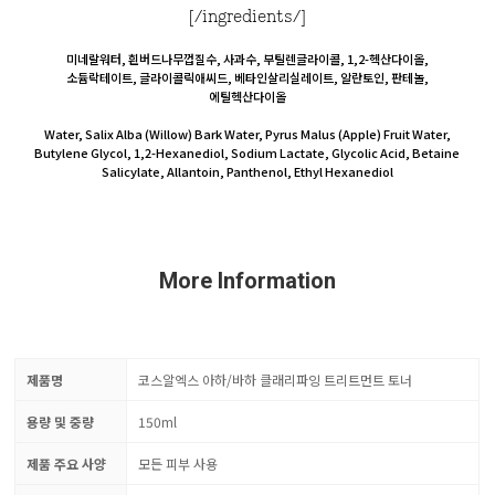
[/ingredients/]
미네랄워터, 흰버드나무껍질수, 사과수, 부틸렌글라이콜, 1,2-헥산다이올,
소듐락테이트, 글라이콜릭애씨드, 베타인살리실레이트, 알란토인, 판테놀,
에틸헥산다이올
Water, Salix Alba (Willow) Bark Water, Pyrus Malus (Apple) Fruit Water,
Butylene Glycol, 1,2-Hexanediol, Sodium Lactate, Glycolic Acid, Betaine
Salicylate, Allantoin, Panthenol, Ethyl Hexanediol
More Information
제품명
코스알엑스 아하/바하 클래리파잉 트리트먼트 토너
용량 및 중량
150ml
제품 주요 사양
모든 피부 사용