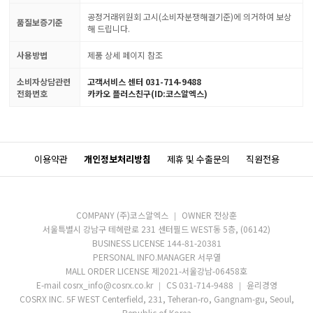
공정거래위원회 고시(소비자분쟁해결기준)에 의거하여 보상
품질보증기준
해 드립니다.
사용방법
제품 상세 페이지 참조
소비자상담관련
고객서비스 센터 031-714-9488
전화번호
카카오 플러스친구(ID:코스알엑스)
이용약관
개인정보처리방침
제휴 및 수출문의
직원전용
COMPANY (주)코스알엑스
OWNER 전상훈
서울특별시 강남구 테헤란로 231 센터필드 WEST동 5층, (06142)
BUSINESS LICENSE 144-81-20381
PERSONAL INFO.MANAGER 서무열
MALL ORDER LICENSE 제2021-서울강남-06458호
E-mail cosrx_info@cosrx.co.kr
CS 031-714-9488
윤리경영
COSRX INC. 5F WEST Centerfield, 231, Teheran-ro, Gangnam-gu, Seoul,
Republic of Korea