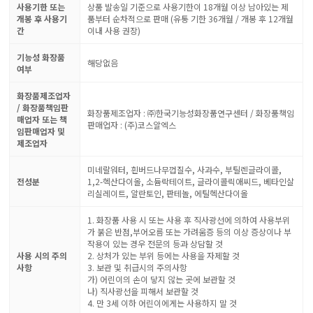
사용기한 또는
상품 발송일 기준으로 사용기한이 18개월 이상 남아있는 제
개봉 후 사용기
품부터 순차적으로 판매 (유통 기한 36개월 / 개봉 후 12개월
간
이내 사용 권장)
기능성 화장품
해당없음
여부
화장품제조업자
/ 화장품책임판
화장품제조업자 : ㈜한국기능성화장품연구센터 / 화장품책임
매업자 또는 책
판매업자 : (주)코스알엑스
임판매업자 및
제조업자
미네랄워터, 흰버드나무껍질수, 사과수, 부틸렌글라이콜,
전성분
1,2-헥산다이올, 소듐락테이트, 글라이콜릭애씨드, 베타인살
리실레이트, 알란토인, 판테놀, 에틸헥산다이올
1. 화장품 사용 시 또는 사용 후 직사광선에 의하여 사용부위
가 붉은 반점,부어오름 또는 가려움증 등의 이상 증상이나 부
작용이 있는 경우 전문의 등과 상담할 것
사용 시의 주의
2. 상처가 있는 부위 등에는 사용을 자제할 것
사항
3. 보관 및 취급시의 주의사항
가) 어린이의 손이 닿지 않는 곳에 보관할 것
나) 직사광선을 피해서 보관할 것
4. 만 3세 이하 어린이에게는 사용하지 말 것