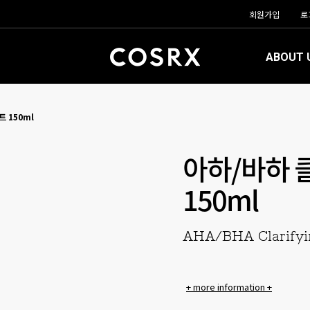
회원가입
로
ABOUT 
 150ml
아하/바하 
150ml
AHA/BHA Clarifyi
+ more information +