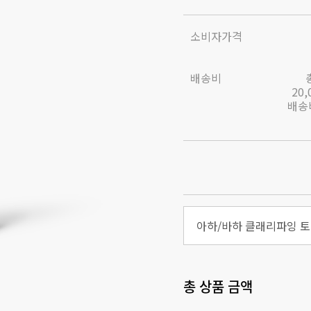
소비자가격
배송비
20
배송비
아하/바하 클래리파잉 토너
총 상품 금액