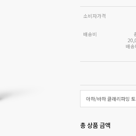
소비자가격
배송비
20
배송비
아하/바하 클래리파잉 토너
총 상품 금액