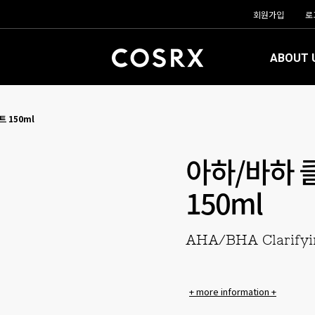
회원가입
로
ABOUT 
 150ml
아하/바하 
150ml
AHA/BHA Clarifyi
+ more information +