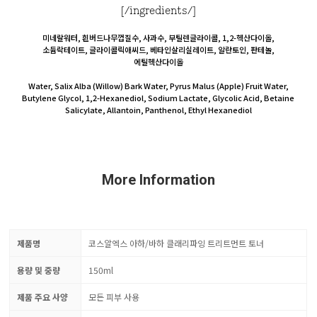
[/ingredients/]
미네랄워터, 흰버드나무껍질수, 사과수, 부틸렌글라이콜, 1,2-헥산다이올,
소듐락테이트, 글라이콜릭애씨드, 베타인살리실레이트, 알란토인, 판테놀,
에틸헥산다이올
Water, Salix Alba (Willow) Bark Water, Pyrus Malus (Apple) Fruit Water,
Butylene Glycol, 1,2-Hexanediol, Sodium Lactate, Glycolic Acid, Betaine
Salicylate, Allantoin, Panthenol, Ethyl Hexanediol
More Information
제품명
코스알엑스 아하/바하 클래리파잉 트리트먼트 토너
용량 및 중량
150ml
제품 주요 사양
모든 피부 사용