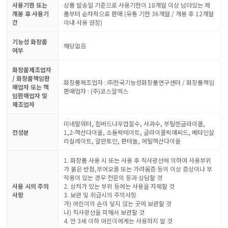
사용기한 또는
상품 발송일 기준으로 사용기한이 18개월 이상 남아있는 제
개봉 후 사용기
품부터 순차적으로 판매 (유통 기한 36개월 / 개봉 후 12개월
간
이내 사용 권장)
기능성 화장품
해당없음
여부
화장품제조업자
/ 화장품책임판
화장품제조업자 : ㈜한국기능성화장품연구센터 / 화장품책임
매업자 또는 책
판매업자 : (주)코스알엑스
임판매업자 및
제조업자
미네랄워터, 흰버드나무껍질수, 사과수, 부틸렌글라이콜,
전성분
1,2-헥산다이올, 소듐락테이트, 글라이콜릭애씨드, 베타인살
리실레이트, 알란토인, 판테놀, 에틸헥산다이올
1. 화장품 사용 시 또는 사용 후 직사광선에 의하여 사용부위
가 붉은 반점,부어오름 또는 가려움증 등의 이상 증상이나 부
작용이 있는 경우 전문의 등과 상담할 것
사용 시의 주의
2. 상처가 있는 부위 등에는 사용을 자제할 것
사항
3. 보관 및 취급시의 주의사항
가) 어린이의 손이 닿지 않는 곳에 보관할 것
나) 직사광선을 피해서 보관할 것
4. 만 3세 이하 어린이에게는 사용하지 말 것