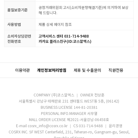
공정거래위원회 고시(소비자분쟁해결기준)에 의거하여 보상
품질보증기준
해 드립니다.
사용방법
제품 상세 페이지 참조
소비자상담관련
고객서비스 센터 031-714-9488
전화번호
카카오 플러스친구(ID:코스알엑스)
이용약관
개인정보처리방침
제휴 및 수출문의
직원전용
COMPANY (주)코스알엑스
OWNER 전상훈
서울특별시 강남구 테헤란로 231 센터필드 WEST동 5층, (06142)
BUSINESS LICENSE 144-81-20381
PERSONAL INFO.MANAGER 서무열
MALL ORDER LICENSE 제2021-서울강남-06458호
E-mail cosrx_info@cosrx.co.kr
CS 031-714-9488
윤리경영
COSRX INC. 5F WEST Centerfield, 231, Teheran-ro, Gangnam-gu, Seoul,
Republic of Korea