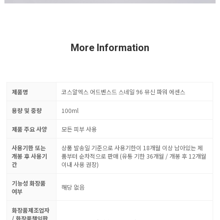
More Information
제품명
코스알엑스 어드벤스드 스네일 96 뮤신 파워 에센스
용량 및 중량
100ml
제품 주요 사양
모든 피부 사용
사용기한 또는
상품 발송일 기준으로 사용기한이 18개월 이상 남아있는 제
개봉 후 사용기
품부터 순차적으로 판매 (유통 기한 36개월 / 개봉 후 12개월
간
이내 사용 권장)
기능성 화장품
해당 없음
여부
화장품제조업자
/ 화장품책임판