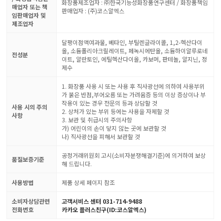
화장품제조업자 : ㈜한국기능성화장품연구센터 / 화장품책임
매업자 또는 책
판매업자 : (주)코스알엑스
임판매업자 및
제조업자
달팽이점액여과물, 베타인, 부틸렌글라이콜, 1,2-헥산다이
올, 소듐폴리아크릴레이트, 페녹시에탄올, 소듐하이알루로네
전성분
이트, 알란토인, 에틸헥산다이올, 카보머, 판테놀, 알지닌, 정
제수
1. 화장품 사용 시 또는 사용 후 직사광선에 의하여 사용부위
가 붉은 반점,부어오름 또는 가려움증 등의 이상 증상이나 부
작용이 있는 경우 전문의 등과 상담할 것
사용 시의 주의
2. 상처가 있는 부위 등에는 사용을 자제할 것
사항
3. 보관 및 취급시의 주의사항
가) 어린이의 손이 닿지 않는 곳에 보관할 것
나) 직사광선을 피해서 보관할 것
공정거래위원회 고시(소비자분쟁해결기준)에 의거하여 보상
품질보증기준
해 드립니다.
사용방법
제품 상세 페이지 참조
소비자상담관련
고객서비스 센터 031-714-9488
전화번호
카카오 플러스친구(ID:코스알엑스)