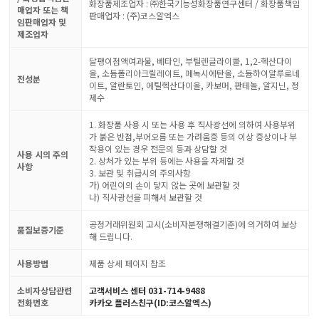
화장품제조업자 : ㈜한국기능성화장품연구센터 / 화장품책임
매업자 또는 책
판매업자 : (주)코스알엑스
임판매업자 및
제조업자
달팽이점액여과물, 베타인, 부틸렌글라이콜, 1,2-헥산다이
올, 소듐폴리아크릴레이트, 페녹시에탄올, 소듐하이알루로네
전성분
이트, 알란토인, 에틸헥산다이올, 카보머, 판테놀, 알지닌, 정
제수
1. 화장품 사용 시 또는 사용 후 직사광선에 의하여 사용부위
가 붉은 반점,부어오름 또는 가려움증 등의 이상 증상이나 부
작용이 있는 경우 전문의 등과 상담할 것
사용 시의 주의
2. 상처가 있는 부위 등에는 사용을 자제할 것
사항
3. 보관 및 취급시의 주의사항
가) 어린이의 손이 닿지 않는 곳에 보관할 것
나) 직사광선을 피해서 보관할 것
공정거래위원회 고시(소비자분쟁해결기준)에 의거하여 보상
품질보증기준
해 드립니다.
사용방법
제품 상세 페이지 참조
소비자상담관련
고객서비스 센터 031-714-9488
전화번호
카카오 플러스친구(ID:코스알엑스)