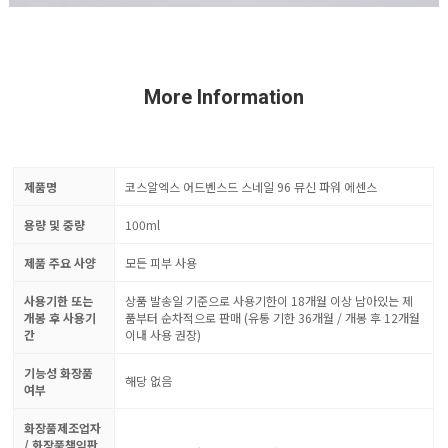
More Information
제품명
코스알엑스 어드벤스드 스네일 96 뮤신 파워 에센스
용량 및 중량
100ml
제품 주요 사양
모든 피부 사용
사용기한 또는
상품 발송일 기준으로 사용기한이 18개월 이상 남아있는 제
개봉 후 사용기
품부터 순차적으로 판매 (유통 기한 36개월 / 개봉 후 12개월
간
이내 사용 권장)
기능성 화장품
해당 없음
여부
화장품제조업자
/ 화장품책임판