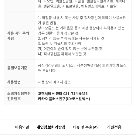
이, 리모넨, 헥실신남알, 리날룰, 벤질살리실레이트, 제라니
올, 벤질알코올, 시트로넬올, 벤질벤조에이트, 시트랄
1. 화장품 사용 시 또는 사용 후 직사광선에 의하여 사용부위
가 붉은 반점,
부어오름 또는 가려움증 등의 이상 증상이나 부작용이 있는
사용 시의 주의
경우 전문의 등과 상담할 것
사항
2. 상처가 있는 부위 등에는 사용을 자제할 것
3. 보관 및 취급시의 주의사항
가) 어린이의 손이 닿지 않는 곳에 보관할 것
나) 직사광선을 피해서 보관할 것
공정거래위원회 고시(소비자분쟁해결기준)에 의거하여 보상
품질보증기준
해 드립니다.
사용방법
제품 상세 페이지 참조
소비자상담관련
고객서비스 센터 031-714-9488
전화번호
카카오 플러스친구(ID:코스알엑스)
이용약관
개인정보처리방침
제휴 및 수출문의
직원전용