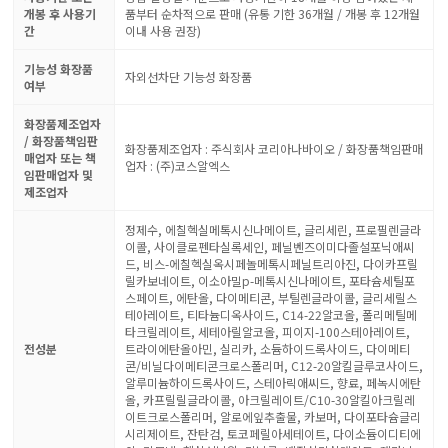
개봉 후 사용기
품부터 순차적으로 판매 (유통 기한 36개월 / 개봉 후 12개월
간
이내 사용 권장)
기능성 화장품
자외선차단 기능성 화장품
여부
화장품제조업자
/ 화장품책임판
화장품제조업자 : 주식회사 코리아나바이오 / 화장품책임판매
매업자 또는 책
업자 : (주)코스알엑스
임판매업자 및
제조업자
정제수, 에칠헥실메톡시신나메이트, 글리세린, 프로필렌글라
이콜, 사이클로펜타실록세인, 페닐벤즈이미다졸설포닉애씨
드, 비스-에칠헥실옥시페놀메톡시페닐트리아진, 다이카프릴
릴카보네이트, 이소아밀p-메톡시신나메이트, 포타슘세틸포
스페이트, 에탄올, 다이메티콘, 부틸렌글라이콜, 글리세릴스
테아레이트, 티타늄디옥사이드, C14-22알코올, 폴리메틸메
타크릴레이트, 세테아릴알코올, 피이지-100스테아레이트,
전성분
트라이에탄올아민, 실리카, 소듐하이드록사이드, 다이메티
콘/비닐다이메티콘크로스폴리머, C12-20알킬글루코사이드,
알루미늄하이드록사이드, 스테아릭애씨드, 향료, 페녹시에탄
올, 카프릴릴글라이콜, 아크릴레이트/C10-30알킬아크릴레
이트크로스폴리머, 알로에잎추출물, 카보머, 다이포타슘글리
시리제이트, 잔탄검, 토코페릴아세테이트, 다이소듐이디티에