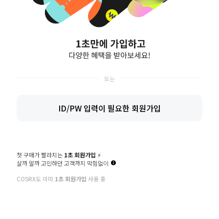
이용약관
개인정보처리방침
제휴 및 수출문의
직원전용
COMPANY (주)코스알엑스
OWNER 전상훈
서울특별시 강남구 테헤란로 231 센터필드 WEST동 5층, (06142)
BUSINESS LICENSE 144-81-20381
PERSONAL INFO.MANAGER 서무열
ID/PW 입력이 필요한 회원가입
MALL ORDER LICENSE 제2021-서울강남-06458호
E-mail cosrx_info@cosrx.co.kr
CS 031-714-9488
윤리경영
COSRX INC. 5F WEST Centerfield, 231, Teheran-ro, Gangnam-gu, Seoul,
Republic of Korea
Copyright COSRX All right reserved.
첫 구매가 빨라지는
1초 회원가입
⚡️
안전거래를 위해 (주)이니시스의 구매안전(에스크로)에 가입하여
살까 말까 고민하던 고객까지 막힘없이
서비스를 제공하고 있습니다.
호스팅 제공자 (주)커넥트웨이브
COSRX도 이미
1초 회원가입
사용 중