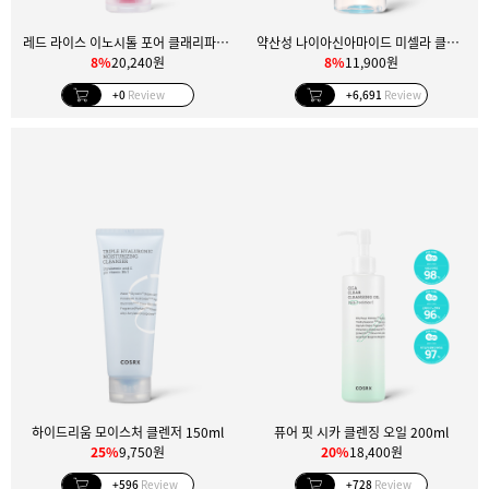
레드 라이스 이노시톨 포어 클래리파잉 딥 클렌저
약산성 나이아신아마이드 미셀라 클렌징 워터 400ml
8%
20,240원
8%
11,900원
+0
Review
+6,691
Review
하이드리움 모이스처 클렌저 150ml
퓨어 핏 시카 클렌징 오일 200ml
25%
9,750원
20%
18,400원
+596
Review
+728
Review