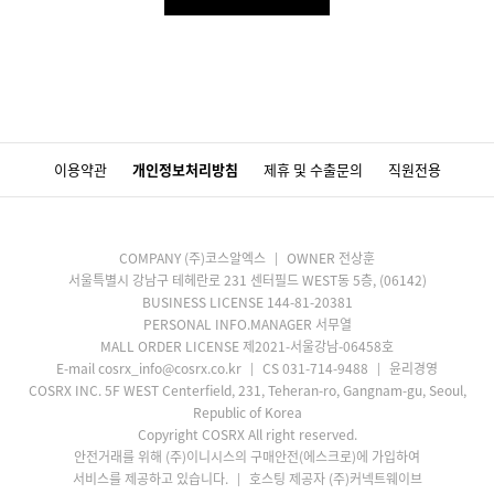
이용약관
개인정보처리방침
제휴 및 수출문의
직원전용
COMPANY (주)코스알엑스
OWNER 전상훈
서울특별시 강남구 테헤란로 231 센터필드 WEST동 5층, (06142)
BUSINESS LICENSE 144-81-20381
PERSONAL INFO.MANAGER 서무열
MALL ORDER LICENSE 제2021-서울강남-06458호
E-mail cosrx_info@cosrx.co.kr
CS 031-714-9488
윤리경영
COSRX INC. 5F WEST Centerfield, 231, Teheran-ro, Gangnam-gu, Seoul,
Republic of Korea
Copyright COSRX All right reserved.
안전거래를 위해 (주)이니시스의 구매안전(에스크로)에 가입하여
서비스를 제공하고 있습니다.
호스팅 제공자 (주)커넥트웨이브