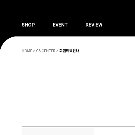
SHOP
EVENT
REVIEW
HOME
>
CS CENTER
>
회원혜택안내