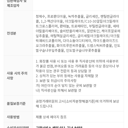
임판매업자 및
제조업자
정제수, 프로판다이올, 녹차추출물, 글리세린, 펜틸렌글라이
콜, 1,2-헥산다이올, 아크릴레이트/C10-30알킬아크릴레이
트크로스폴리머, 판테놀, 트로메타민, 부틸렌글라이콜, 세테
아릴올리베이트, 솔비탄올리베이트, 알란토인, 케이프알로에
전성분
잎추출물, 에틸헥실글리세린, 글리세릴아크릴레이트/아크릴
릭애씨드코폴리머, 다이소듐이디티에이, 하이드롤라이즈드
오크라추출물, 화이트루핀씨추출물, 드럼스틱씨추출물, 인도
멀구슬나무잎추출물, 인도멀구슬나무꽃추출물
1. 화장품 사용 시 또는 사용 후 직사광선에 의하여 사용부위
가 붉은 반점,부어오름 또는 가려움증 등의 이상 증상이나 부
작용이 있는 경우 전문의 등과 상담할 것
사용 시의 주의
2. 상처가 있는 부위 등에는 사용을 자제할 것
사항
3. 보관 및 취급시의 주의사항
가) 어린이의 손이 닿지 않는 곳에 보관할 것
나) 직사광선을 피해서 보관할 것
공정거래위원회 고시(소비자분쟁해결기준)에 의거하여 보상
품질보증기준
해 드립니다.
사용방법
제품 상세 페이지 참조
소비자상담관련
고객서비스 센터 031-714-9488