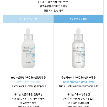
수분 충전, 피부 진정, 수분 보호막
묽고 투명한 워터 타입의 제형
모든 피부, 건성 피부
#산뜻한 수분진정
#속깊은 수분집중
순한 수분충전 #속깊은수분진정앰플
수분지속효과 #속깊은수분지속앰플
센텔라 아쿠아 수딩 앰플
트리플 히알루로닉 모이스처 앰플
Centella Aqua Soothing Ampoule
Triple Hyaluronic Moisture Ampoule
판테놀, 병풀추출물, 알란토인
판테놀, 3중 히알루론산
수분 충전, 피부 진정, 피부 결 케어
수분 충전, 수분 지속력, 피부 보습
묽고 투명한 제형
점성 있는 투명한 제형