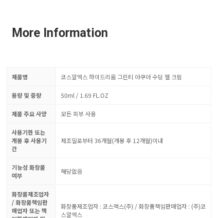
More Information
제품명
코스알엑스 하이드리움 그린티 아쿠아 수딩 젤 크림
용량 및 중량
50ml / 1.69 FL.OZ
제품 주요 사양
모든 피부 사용
사용기한 또는
개봉 후 사용기
제조일로부터 36개월(개봉 후 12개월)이내
간
기능성 화장품
해당없음
여부
화장품제조업자
/ 화장품책임판
화장품제조업자 : 코스맥스(주) / 화장품책임판매업자 : (주)코
매업자 또는 책
스알엑스