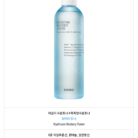
데일리 수분토너 #촉촉한수분토너
워터리 토너
Hydrium Watery Toner
6중 히알루론산, 판테놀, 알란토인