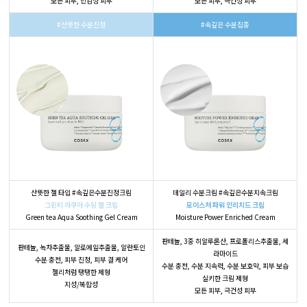
모든 피부, 민감성 피부
모든 피부, 극건성 피부
#산뜻한 수분진정
#속깊은 수분집중
산뜻한 젤 타입 #속깊은수분진정크림
데일리 수분크림 #속깊은수분지속크림
그린티 아쿠아 수딩 젤 크림
모이스처 파워 인리치드 크림
Green tea Aqua Soothing Gel Cream
Moisture Power Enriched Cream
판테놀, 3중 히알루론산, 프로폴리스추출물, 세
판테놀, 녹차추출물, 알로에잎추출물, 알란토인
라마이드
수분 충전, 피부 진정, 피부 결 케어
수분 충전, 수분 지속력, 수분 보호막, 피부 보습
젤리처럼 탱탱한 제형
실키한 크림 제형
지성/복합성
모든 피부, 극건성 피부