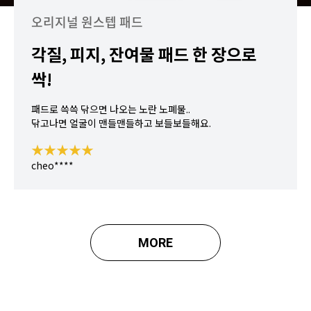
오리지널 원스텝 패드
각질, 피지, 잔여물 패드 한 장으로
싹!
패드로 쓱쓱 닦으면 나오는 노란 노폐물..
닦고나면 얼굴이 맨들맨들하고 보들보들해요.
★★★★★
cheo****
MORE