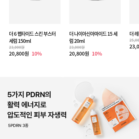
더 6 펩타이드 스킨 부스터
더 나이아신아마이드 15 세
더 레
세럼 150ml
럼 20ml
25,0
23,
23,000원
23,000원
20,800원
10%
20,800원
10%