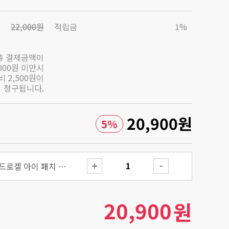
22,000원
적립금
1%
총 결제금액이
,000원 미만시
 2,500원이
청구됩니다.
20,900
원
5
%
더 펩타이드 콜라겐 하이드로겔 아이 패치 85g
20,900
원