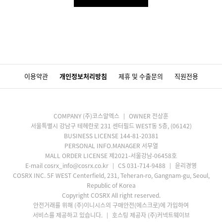
이용약관
개인정보처리방침
제휴 및 수출문의
직원전용
COMPANY (주)코스알엑스
OWNER 전상훈
서울특별시 강남구 테헤란로 231 센터필드 WEST동 5층, (06142)
BUSINESS LICENSE 144-81-20381
PERSONAL INFO.MANAGER 서무열
MALL ORDER LICENSE 제2021-서울강남-06458호
E-mail cosrx_info@cosrx.co.kr
CS 031-714-9488
윤리경영
COSRX INC. 5F WEST Centerfield, 231, Teheran-ro, Gangnam-gu, Seoul,
Republic of Korea
Copyright COSRX All right reserved.
안전거래를 위해 (주)이니시스의 구매안전(에스크로)에 가입하여
서비스를 제공하고 있습니다.
호스팅 제공자 (주)커넥트웨이브