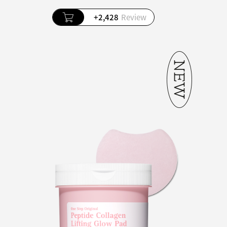
+2,428
Review