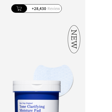
+28,430
Review