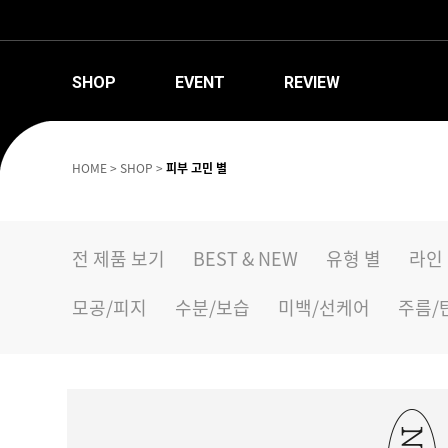
SHOP
EVENT
REVIEW
HOME
>
SHOP
>
피부 고민 별
전 제품 보기
BEST & NEW
유형 별
라인
모공/피지
수분/보습
미백/선케어
주름/