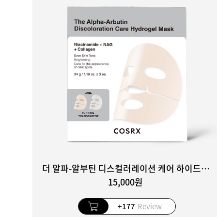
더 알파-알부틴 디스컬러레이션 케어 하이드로겔 마스크 3매입
15,000원
+177
Review