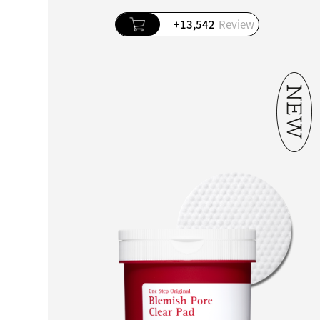
+13,542
Review