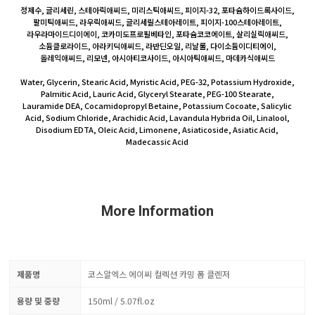
정제수, 글리세린, 스테아릭애씨드, 미리스틱애씨드, 피이지-32, 포타슘하이드록사이드,
팔미틱애씨드, 라우릭애씨드, 글리세릴스테아레이트, 피이지-100스테아레이트,
라우라마이드디이에이, 코카미도프로필베타인, 포타슘코코에이트, 살리실릭애씨드,
소듐클로라이드, 아라키딕애씨드, 라반딘오일, 리날룰, 다이소듐이디티에이,
올레익애씨드, 리모넨, 아시아티코사이드, 아시아틱애씨드, 마데카식애씨드
Water, Glycerin, Stearic Acid, Myristic Acid, PEG-32, Potassium Hydroxide,
Palmitic Acid, Lauric Acid, Glyceryl Stearate, PEG-100 Stearate,
Lauramide DEA, Cocamidopropyl Betaine, Potassium Cocoate, Salicylic
Acid, Sodium Chloride, Arachidic Acid, Lavandula Hybrida Oil, Linalool,
Disodium EDTA, Oleic Acid, Limonene, Asiaticoside, Asiatic Acid,
Madecassic Acid
More Information
제품명
코스알엑스 에이씨 컬렉션 카밍 폼 클렌저
용량 및 중량
150ml / 5.07fl.oz