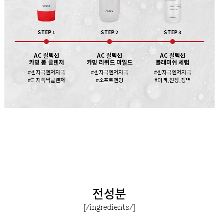
STEP 1
STEP 2
STEP 3
AC 컬렉션
AC 컬렉션
AC 컬렉션
카밍 폼 클렌저
카밍 리퀴드 마일드
블래미쉬 세럼
#센자극엔저자극
#센자극엔저자극
#센자극엔저자극
#피지쓱싹클렌저
#소프트엔딩
#미백,진정,장벽
전성분
[/ingredients/]