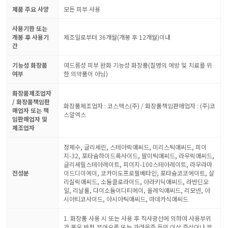
제품 주요 사양
모든 피부 사용
사용기한 또는
개봉 후 사용기
제조일로부터 36개월(개봉 후 12개월)이내
간
기능성 화장품
여드름성 피부 완화 기능성 화장품(질병의 예방 및 치료를 위
여부
한 의약품이 아님)
화장품제조업자
/ 화장품책임판
화장품제조업자 : 코스맥스(주) / 화장품책임판매업자 : (주)코
매업자 또는 책
스알엑스
임판매업자 및
제조업자
정제수, 글리세린, 스테아릭애씨드, 미리스틱애씨드, 피이
지-32, 포타슘하이드록사이드, 팔미틱애씨드, 라우릭애씨드,
글리세릴스테아레이트, 피이지-100스테아레이트, 라우라마
전성분
이드디이에이, 코카미도프로필베타인, 포타슘코코에이트, 살
리실릭애씨드, 소듐클로라이드, 아라키딕애씨드, 라반딘오
일, 리날룰, 다이소듐이디티에이, 올레익애씨드, 리모넨, 아
시아티코사이드, 아시아틱애씨드, 마데카식애씨드
1. 화장품 사용 시 또는 사용 후 직사광선에 의하여 사용부위
가 붉은 반점,부어오름 또는 가려움증 등의 이상 증상이나 부