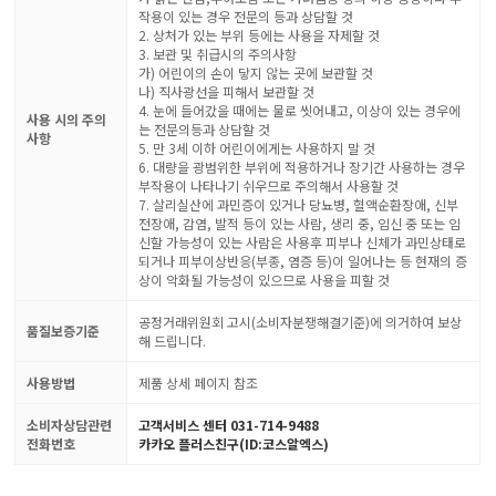
작용이 있는 경우 전문의 등과 상담할 것
2. 상처가 있는 부위 등에는 사용을 자제할 것
3. 보관 및 취급시의 주의사항
가) 어린이의 손이 닿지 않는 곳에 보관할 것
나) 직사광선을 피해서 보관할 것
4. 눈에 들어갔을 때에는 물로 씻어내고, 이상이 있는 경우에
사용 시의 주의
는 전문의등과 상담할 것
사항
5. 만 3세 이하 어린이에게는 사용하지 말 것
6. 대량을 광범위한 부위에 적용하거나 장기간 사용하는 경우
부작용이 나타나기 쉬우므로 주의해서 사용할 것
7. 살리실산에 과민증이 있거나 당뇨병, 혈액순환장애, 신부
전장애, 감염, 발적 등이 있는 사람, 생리 중, 임신 중 또는 임
신할 가능성이 있는 사람은 사용후 피부나 신체가 과민상태로
되거나 피부이상반응(부종, 염증 등)이 일어나는 등 현재의 증
상이 악화될 가능성이 있으므로 사용을 피할 것
공정거래위원회 고시(소비자분쟁해결기준)에 의거하여 보상
품질보증기준
해 드립니다.
사용방법
제품 상세 페이지 참조
소비자상담관련
고객서비스 센터 031-714-9488
전화번호
카카오 플러스친구(ID:코스알엑스)