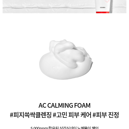
AC CALMING FOAM
#피지쓱싹클렌징 #고민 피부 케어 #피부 진정
5,000ppm 함유된 살리실산이 노폐물이 쌓인