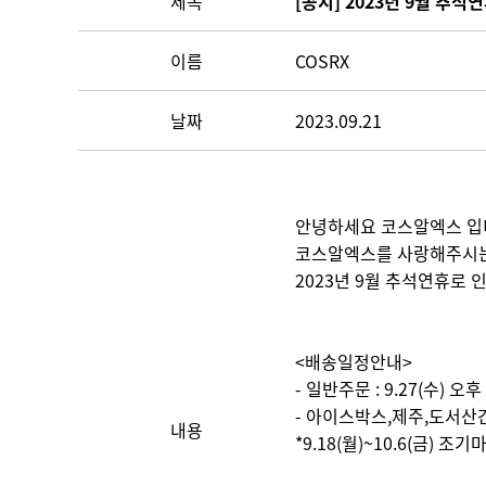
제목
[공지] 2023년 9월 추
이름
COSRX
날짜
2023.09.21
안녕하세요 코스알엑스 입
코스알엑스를 사랑해주시는
2023년 9월 추석연휴로 
<배송일정안내>
- 일반주문 : 9.27(수) 오
- 아이스박스,제주,도서산간지역
내용
*9.18(월)~10.6(금) 