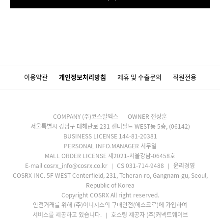
이용약관
개인정보처리방침
제휴 및 수출문의
직원전용
COMPANY (주)코스알엑스
OWNER 전상훈
서울특별시 강남구 테헤란로 231 센터필드 WEST동 5층, (06142)
BUSINESS LICENSE 144-81-20381
PERSONAL INFO.MANAGER 서무열
MALL ORDER LICENSE 제2021-서울강남-06458호
E-mail cosrx_info@cosrx.co.kr
CS 031-714-9488
윤리경영
COSRX INC. 5F WEST Centerfield, 231, Teheran-ro, Gangnam-gu, Seoul,
Republic of Korea
Copyright COSRX All right reserved.
안전거래를 위해 (주)이니시스의 구매안전(에스크로)에 가입하여
서비스를 제공하고 있습니다.
호스팅 제공자 (주)커넥트웨이브