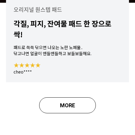
오리지널 원스텝 패드
각질, 피지, 잔여물 패드 한 장으로
싹!
패드로 쓱쓱 닦으면 나오는 노란 노폐물..
닦고나면 얼굴이 맨들맨들하고 보들보들해요.
★★★★★
cheo****
MORE