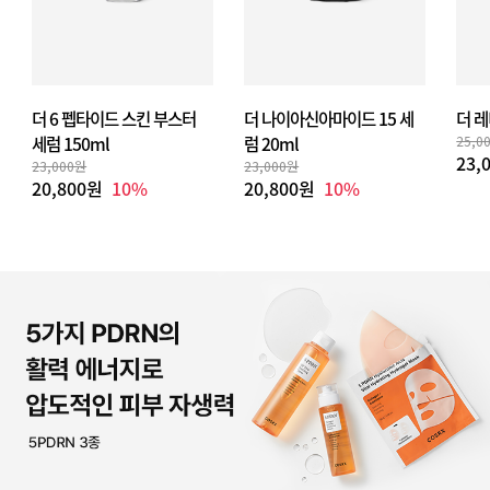
더 6 펩타이드 스킨 부스터
더 나이아신아마이드 15 세
더 레
세럼 150ml
럼 20ml
25,0
23,
23,000원
23,000원
20,800원
10%
20,800원
10%