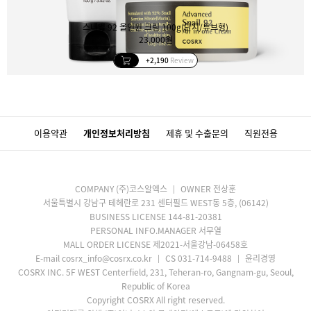
스네일 92 올인원 크림 100g(단지/튜브형)
23,000원
+2,190
Review
이용약관
개인정보처리방침
제휴 및 수출문의
직원전용
COMPANY (주)코스알엑스
OWNER 전상훈
서울특별시 강남구 테헤란로 231 센터필드 WEST동 5층, (06142)
BUSINESS LICENSE 144-81-20381
PERSONAL INFO.MANAGER 서무열
MALL ORDER LICENSE 제2021-서울강남-06458호
E-mail cosrx_info@cosrx.co.kr
CS 031-714-9488
윤리경영
COSRX INC. 5F WEST Centerfield, 231, Teheran-ro, Gangnam-gu, Seoul,
Republic of Korea
Copyright COSRX All right reserved.