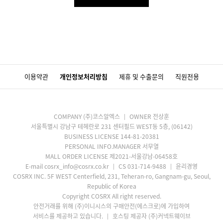
이용약관
개인정보처리방침
제휴 및 수출문의
직원전용
COMPANY (주)코스알엑스
OWNER 전상훈
서울특별시 강남구 테헤란로 231 센터필드 WEST동 5층, (06142)
BUSINESS LICENSE 144-81-20381
PERSONAL INFO.MANAGER 서무열
MALL ORDER LICENSE 제2021-서울강남-06458호
E-mail cosrx_info@cosrx.co.kr
CS 031-714-9488
윤리경영
COSRX INC. 5F WEST Centerfield, 231, Teheran-ro, Gangnam-gu, Seoul,
Republic of Korea
Copyright COSRX All right reserved.
안전거래를 위해 (주)이니시스의 구매안전(에스크로)에 가입하여
서비스를 제공하고 있습니다.
호스팅 제공자 (주)커넥트웨이브