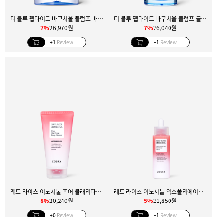
더 블루 펩타이드 바쿠치올 플럼프 바운스 크림
더 블루 펩타이드 바쿠치올 플럼프 글로우 세럼
7%
26,970원
7%
26,040원
+1
Review
+1
Review
레드 라이스 이노시톨 포어 클래리파잉 딥 클렌저
레드 라이스 이노시톨 익스폴리에이팅 케어 포어 필 세럼
8%
20,240원
5%
21,850원
+0
Review
+1
Review