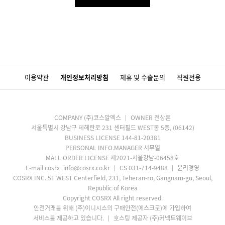
이용약관
개인정보처리방침
제휴 및 수출문의
직원전용
COMPANY (주)코스알엑스
OWNER 전상훈
서울특별시 강남구 테헤란로 231 센터필드 WEST동 5층, (06142)
BUSINESS LICENSE 144-81-20381
PERSONAL INFO.MANAGER 서무열
MALL ORDER LICENSE 제2021-서울강남-06458호
E-mail cosrx_info@cosrx.co.kr
CS 031-714-9488
윤리경영
COSRX INC. 5F WEST Centerfield, 231, Teheran-ro, Gangnam-gu, Seoul,
Republic of Korea
Copyright COSRX All right reserved.
안전거래를 위해 (주)이니시스의 구매안전(에스크로)에 가입하여
서비스를 제공하고 있습니다.
호스팅 제공자 (주)커넥트웨이브