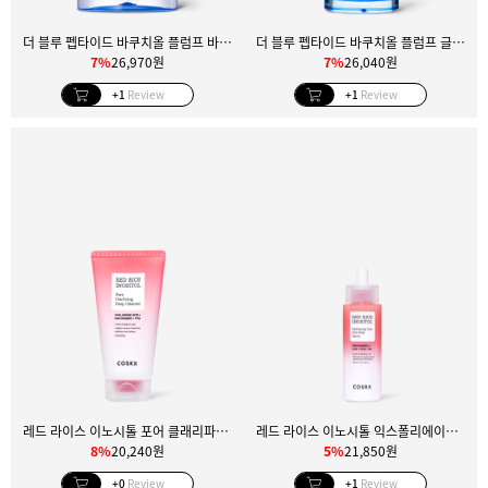
더 블루 펩타이드 바쿠치올 플럼프 바운스 크림
더 블루 펩타이드 바쿠치올 플럼프 글로우 세럼
7%
26,970원
7%
26,040원
+1
Review
+1
Review
레드 라이스 이노시톨 포어 클래리파잉 딥 클렌저
레드 라이스 이노시톨 익스폴리에이팅 케어 포어 필 세럼
8%
20,240원
5%
21,850원
+0
Review
+1
Review