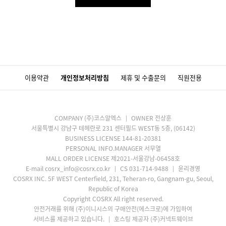
이용약관
개인정보처리방침
제휴 및 수출문의
직원전용
COMPANY (주)코스알엑스
OWNER 전상훈
서울특별시 강남구 테헤란로 231 센터필드 WEST동 5층, (06142)
BUSINESS LICENSE 144-81-20381
PERSONAL INFO.MANAGER 서무열
MALL ORDER LICENSE 제2021-서울강남-06458호
E-mail cosrx_info@cosrx.co.kr
CS 031-714-9488
윤리경영
COSRX INC. 5F WEST Centerfield, 231, Teheran-ro, Gangnam-gu, Seoul,
Republic of Korea
Copyright COSRX All right reserved.
안전거래를 위해 (주)이니시스의 구매안전(에스크로)에 가입하여
서비스를 제공하고 있습니다.
호스팅 제공자 (주)커넥트웨이브