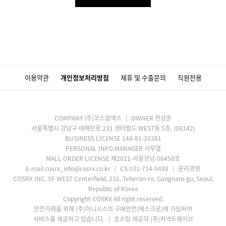
이용약관
개인정보처리방침
제휴 및 수출문의
직원전용
COMPANY (주)코스알엑스
OWNER 전상훈
서울특별시 강남구 테헤란로 231 센터필드 WEST동 5층, (06142)
BUSINESS LICENSE 144-81-20381
PERSONAL INFO.MANAGER 서무열
MALL ORDER LICENSE 제2021-서울강남-06458호
E-mail cosrx_info@cosrx.co.kr
CS 031-714-9488
윤리경영
COSRX INC. 5F WEST Centerfield, 231, Teheran-ro, Gangnam-gu, Seoul,
Republic of Korea
Copyright COSRX All right reserved.
안전거래를 위해 (주)이니시스의 구매안전(에스크로)에 가입하여
서비스를 제공하고 있습니다.
호스팅 제공자 (주)커넥트웨이브